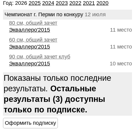
Год: 2026
2025
2024
2023
2022
2021
2020
Чемпионат г. Перми по конкуру
12 июля
80 см, общий зачет
Экваллеро'2015
11 место
60 см, общий зачет
Экваллеро'2015
11 место
90 см, общий зачет клуб
Экваллеро'2015
10 место
Показаны только последние
результаты.
Остальные
результаты (3) доступны
только по подписке.