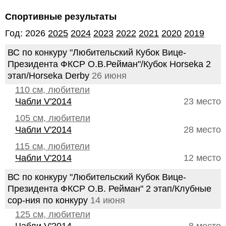
Спортивные результаты
Год: 2026
2025
2024
2023
2022
2021
2020
2019
ВС по конкуру "Любительский Кубок Вице-
Президента ФКСР О.В.Рейман"/Кубок Horseka 2
этап/Horseka Derby
26 июня
110 см, любители
Чабли V'2014
23 место
105 см, любители
Чабли V'2014
28 место
115 см, любители
Чабли V'2014
12 место
ВС по конкуру "Любительский Кубок Вице-
Президента ФКСР О.В. Рейман" 2 этап/Клубные
сор-ния по конкуру
14 июня
125 см, любители