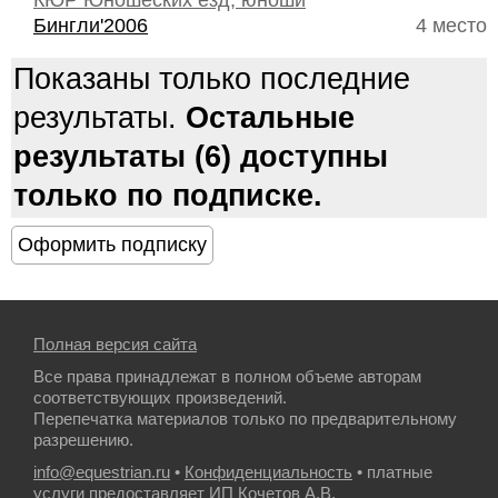
КЮР Юношеских езд, юноши
Бингли'2006
4 место
Показаны только последние
результаты.
Остальные
результаты (6) доступны
только по подписке.
Полная версия сайта
Все права принадлежат в полном объеме авторам
соответствующих произведений.
Перепечатка материалов только по предварительному
разрешению.
info@equestrian.ru
•
Конфиденциальность
• платные
услуги предоставляет ИП Кочетов А.В.