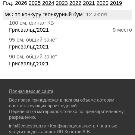
Год: 2026
2025
2024
2023
2022
2021
2020
2019
МС по конкуру "Конкурный бум"
12 июля
100 см, финал КБ
Грисвальд'2021
9 место
95 см, общий зачет
Грисвальд'2021
90 см, общий зачет
Грисвальд'2021
Полная версия сайта
Все права принадлежат в полном объеме авторам
соответствующих произведений.
Перепечатка материалов только по предварительному
разрешению.
info@equestrian.ru
•
Конфиденциальность
• платные
услуги предоставляет ИП Кочетов А.В.