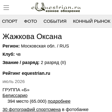
СПОРТ
ФОТО
СОБЫТИЯ
КОННЫЙ РЫНОК
РЕЕСТР
Жажкова Оксана
Регион:
Московская обл. / RUS
Клуб:
чв
Звание / разряд:
2 разряд (II)
Рейтинг equestrian.ru
июль 2026
ГРУППА «Б»
Белиссарио
394 место (65.000)
подробнее
30 фотографий спортсмена
в фотобанке