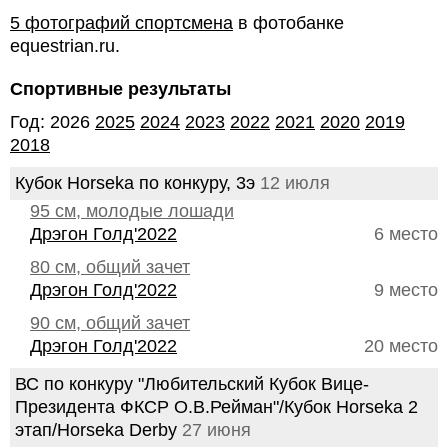
5 фотографий спортсмена
в фотобанке
equestrian.ru.
Спортивные результаты
Год: 2026
2025
2024
2023
2022
2021
2020
2019
2018
Кубок Horseka по конкуру, 3э
12 июля
95 см, молодые лошади
Дрэгон Голд'2022
6 место
80 см, общий зачет
Дрэгон Голд'2022
9 место
90 см, общий зачет
Дрэгон Голд'2022
20 место
ВС по конкуру "Любительский Кубок Вице-
Президента ФКСР О.В.Рейман"/Кубок Horseka 2
этап/Horseka Derby
27 июня