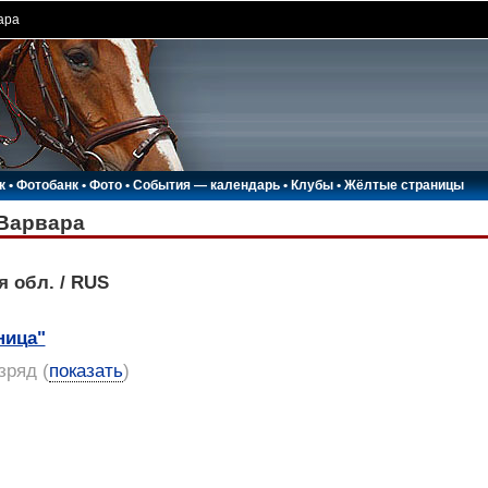
ара
к
•
Фотобанк
•
Фото
•
События — календарь
•
Клубы
•
Жёлтые страницы
Варвара
я обл. / RUS
ница"
азряд
(
показать
)