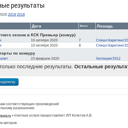
ные результаты
2020
2019
2018
Дата
Лошадь
Место
тнего сезона в КСК Премьер (конкур)
и
10 октября 2020
7
Спешл Каретино'2
и
10 октября 2020
8
Спешл Каретино'2
тарты по конкуру
зачет
23 февраля 2020
Хеллоуин'2012
только последние результаты.
Остальные результат
рам соответствующих произведений
ельному разрешению.
• платные услуги предоставляет ИП Кочетов А.В.
льность
м авторов.