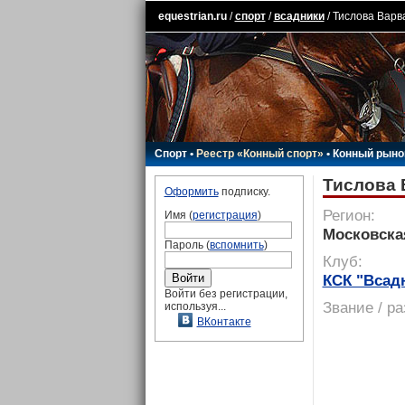
equestrian.ru
/
спорт
/
всадники
/ Тислова Варв
Спорт
•
Реестр «Конный спорт»
•
Конный рыно
Тислова 
Оформить
подписку.
Регион:
Имя (
регистрация
)
Московска
Пароль (
вспомнить
)
Клуб:
КСК "Всад
Войти без регистрации,
Звание / р
используя...
ВКонтакте