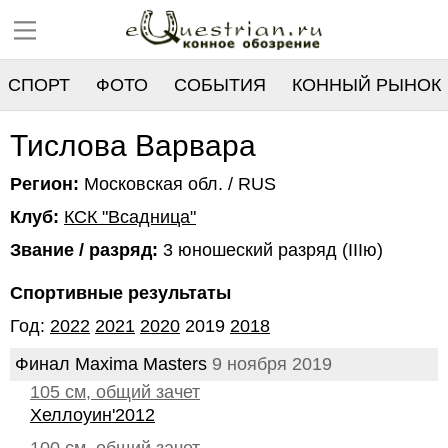
СПОРТ
ФОТО
СОБЫТИЯ
КОННЫЙ РЫНОК
РЕЕСТР
Тислова Варвара
Регион:
Московская обл. / RUS
Клуб:
КСК "Всадница"
Звание / разряд:
3 юношеский разряд (IIIю)
Спортивные результаты
Год:
2022
2021
2020
2019
2018
Финал Maxima Masters
9 ноября 2019
105 см, общий зачет
Хеллоуин'2012