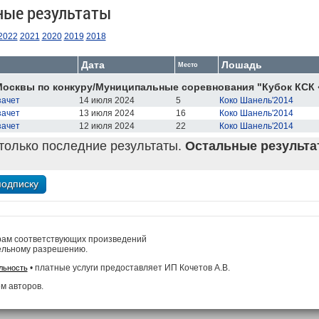
ные результаты
2022
2021
2020
2019
2018
Дата
Лошадь
Место
осквы по конкуру/Муниципальные соревнования "Кубок КСК 
зачет
14 июля 2024
5
Коко Шанель'2014
зачет
13 июля 2024
16
Коко Шанель'2014
зачет
12 июля 2024
22
Коко Шанель'2014
только последние результаты.
Остальные результат
рам соответствующих произведений
ельному разрешению.
• платные услуги предоставляет ИП Кочетов А.В.
льность
м авторов.