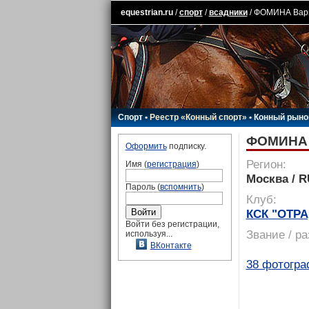
equestrian.ru
/
спорт
/
всадники
/ ФОМИНА Вар
Спорт
•
Реестр «Конный спорт»
•
Конный рыно
ФОМИНА 
Оформить
подписку.
Регион:
Имя (
регистрация
)
Москва / 
Пароль (
вспомнить
)
Клуб:
КСК "ОТР
Войти без регистрации,
Звание / р
используя...
ВКонтакте
38 фотогра