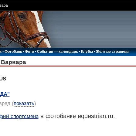
вара
к
•
Фотобанк
•
Фото
•
События — календарь
•
Клубы
•
Жёлтые страницы
Варвара
RUS
АДА"
азряд
(
показать
)
в фотобанке equestrian.ru.
фий спортсмена