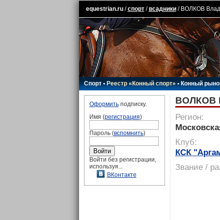
equestrian.ru
/
спорт
/
всадники
/ ВОЛКОВ Вла
Спорт
•
Реестр «Конный спорт»
•
Конный рыно
ВОЛКОВ 
Оформить
подписку.
Регион:
Имя (
регистрация
)
Московска
Пароль (
вспомнить
)
Клуб:
КСК "Арга
Войти без регистрации,
Звание / р
используя...
ВКонтакте