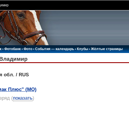
димир
к
•
Фотобанк
•
Фото
•
События — календарь
•
Клубы
•
Жёлтые страницы
Владимир
я обл. / RUS
мак Плюс" (МО)
азряд
(
показать
)