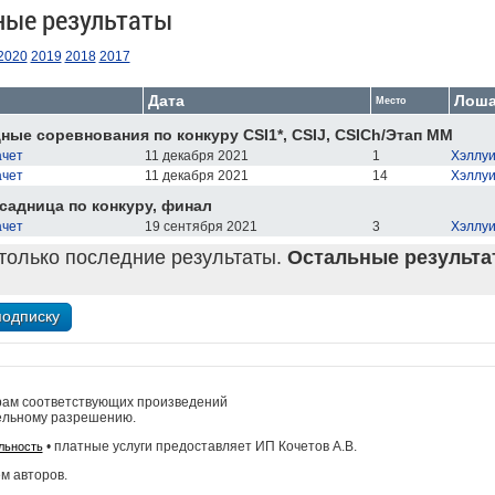
ные результаты
2020
2019
2018
2017
Дата
Лош
Место
ые соревнования по конкуру CSI1*, CSIJ, CSIСh/Этап ММ
ачет
11 декабря 2021
1
Хэллуи
ачет
11 декабря 2021
14
Хэллуи
садница по конкуру, финал
ачет
19 сентября 2021
3
Хэллуи
только последние результаты.
Остальные результат
рам соответствующих произведений
ельному разрешению.
• платные услуги предоставляет ИП Кочетов А.В.
льность
м авторов.