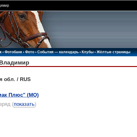
димир
к
•
Фотобанк
•
Фото
•
События — календарь
•
Клубы
•
Жёлтые страницы
Владимир
я обл. / RUS
мак Плюс" (МО)
азряд
(
показать
)