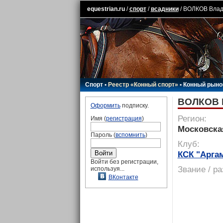
equestrian.ru
/
спорт
/
всадники
/ ВОЛКОВ Вла
Спорт
•
Реестр «Конный спорт»
•
Конный рыно
ВОЛКОВ 
Оформить
подписку.
Регион:
Имя (
регистрация
)
Московска
Пароль (
вспомнить
)
Клуб:
КСК "Арга
Войти без регистрации,
Звание / р
используя...
ВКонтакте