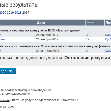
ные результаты
2020
2019
2018
2017
Дата
Ло
Место
мнего сезона по конкуру в КСК «Белая дача»
и
26 ноября 2017
3
Хук'
ачет
26 ноября 2017
12
Хук'
онные соревнования Московской области по конкуру (квалифи
и
21 октября 2017
3
Хук'
только последние результаты.
Остальные результат
рам соответствующих произведений
ельному разрешению.
• платные услуги предоставляет ИП Кочетов А.В.
льность
м авторов.