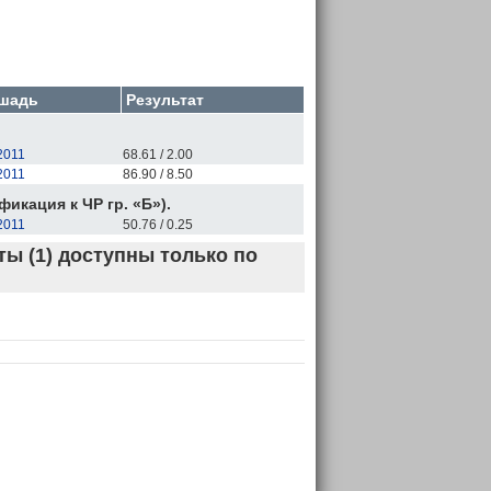
шадь
Результат
2011
68.61 / 2.00
2011
86.90 / 8.50
кация к ЧР гр. «Б»).
2011
50.76 / 0.25
ы (1) доступны только по