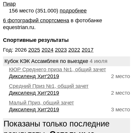
Пиар
156 место (351.000)
подробнее
6 фотографий спортсмена
в фотобанке
equestrian.ru.
Спортивные результаты
Год: 2026
2025
2024
2023
2022
2017
Кубок КЭК Ассамблея по выездке
4 июля
КЮР Среднего приза №1, общий зачет
Диксиленд Хит'2019
2 место
Средний Приз №1, общий зачет
Диксиленд Хит'2019
2 место
Малый Приз, общий зачет
Диксиленд Хит'2019
3 место
Показаны только последние