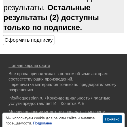
результаты.
Остальные
результаты (2) доступны
только по подписке.
Полная версия сайта
Все права принадлежат в полном объеме авторам
соответствующих произведений.
Перепечатка материалов только по предварительному
разрешению.
info@equestrian.ru
•
Конфиденциальность
• платные
услуги предоставляет ИП Кочетов А.В.
Мнение редакции может не совпадать с мнением
авторов.
Мы используем cookie для работы сайта и анализа
Понятно
посещаемости.
Подробнее