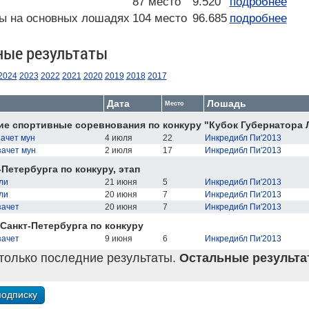
87 место
9.520
подробнее
ы на основных лошадях
104 место
96.685
подробнее
ные результаты
2024
2023
2022
2021
2020
2019
2018
2017
Дата
Лошадь
Место
е спортивные соревнования по конкуру "Кубок Губернатора 
зачет мун
4 июля
22
Инкредибл Пи'2013
зачет мун
2 июля
17
Инкредибл Пи'2013
-Петербурга по конкуру, этап
ли
21 июня
5
Инкредибл Пи'2013
ли
20 июня
7
Инкредибл Пи'2013
зачет
20 июня
7
Инкредибл Пи'2013
Санкт-Петербурга по конкуру
зачет
9 июня
6
Инкредибл Пи'2013
только последние результаты.
Остальные результат