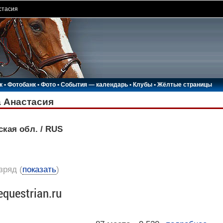
стасия
к
•
Фотобанк
•
Фото
•
События — календарь
•
Клубы
•
Жёлтые страницы
 Анастасия
ская обл. / RUS
азряд
(
показать
)
equestrian.ru