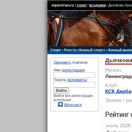
equestrian.ru
/
спорт
/
всадники
/ Дьячкова Ана
Спорт
•
Реестр «Конный спорт»
•
Конный рыно
Дьячкова
Оформить
подписку.
Регион:
Имя (
регистрация
)
Ленинград
Пароль (
вспомнить
)
Клуб:
КСК Дерби
Войти без регистрации,
Звание / р
используя...
ВКонтакте
Рейтинг 
июль 2026