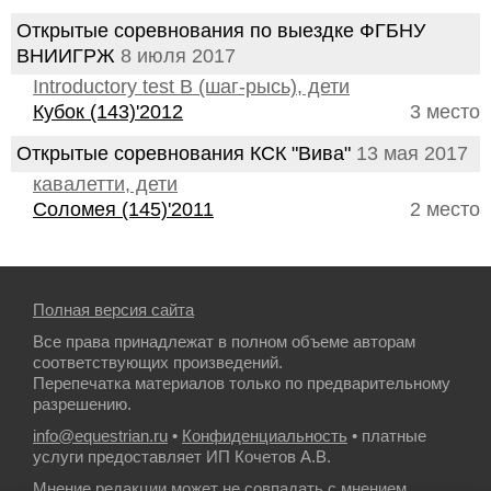
Открытые соревнования по выездке ФГБНУ
ВНИИГРЖ
8 июля 2017
Introductory test B (шаг-рысь), дети
Кубок (143)'2012
3 место
Открытые соревнования КСК "Вива"
13 мая 2017
кавалетти, дети
Соломея (145)'2011
2 место
Полная версия сайта
Все права принадлежат в полном объеме авторам
соответствующих произведений.
Перепечатка материалов только по предварительному
разрешению.
info@equestrian.ru
•
Конфиденциальность
• платные
услуги предоставляет ИП Кочетов А.В.
Мнение редакции может не совпадать с мнением