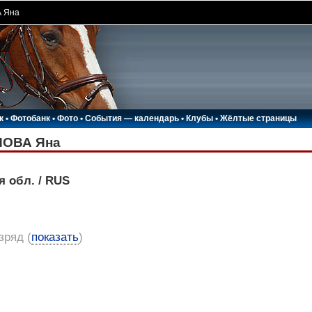
 Яна
к
•
Фотобанк
•
Фото
•
События — календарь
•
Клубы
•
Жёлтые страницы
ОВА Яна
я обл. / RUS
азряд
(
показать
)