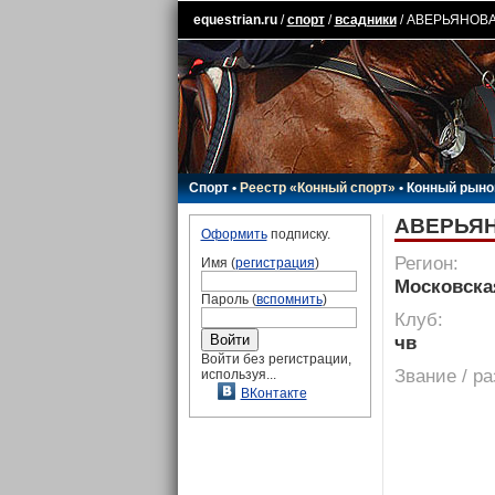
equestrian.ru
/
спорт
/
всадники
/ АВЕРЬЯНОВА
Спорт
•
Реестр «Конный спорт»
•
Конный рыно
АВЕРЬЯН
Оформить
подписку.
Регион:
Имя (
регистрация
)
Московска
Пароль (
вспомнить
)
Клуб:
чв
Войти без регистрации,
Звание / р
используя...
ВКонтакте