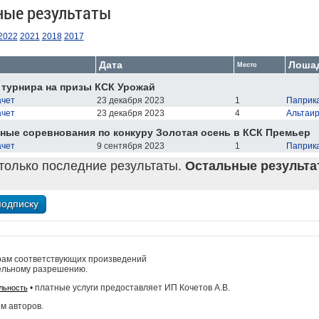
ные результаты
2022
2021
2018
2017
Дата
Лоша
Место
турнира на призы КСК Урожай
ачет
23 декабря 2023
1
Паприка
ачет
23 декабря 2023
4
Альтаир
ые соревнования по конкуру Золотая осень в КСК Премьер
ачет
9 сентября 2023
1
Паприка
только последние результаты.
Остальные результат
рам соответствующих произведений
ельному разрешению.
• платные услуги предоставляет ИП Кочетов А.В.
льность
м авторов.