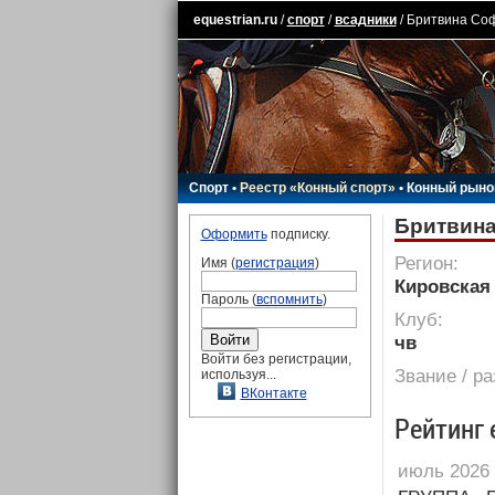
equestrian.ru
/
спорт
/
всадники
/ Бритвина Со
Спорт
•
Реестр «Конный спорт»
•
Конный рыно
Бритвин
Оформить
подписку.
Регион:
Имя (
регистрация
)
Кировская
Пароль (
вспомнить
)
Клуб:
чв
Войти без регистрации,
Звание / р
используя...
ВКонтакте
Рейтинг 
июль 2026