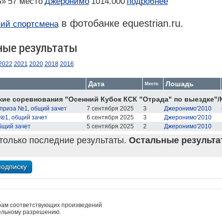
Б»
57 место
Джеронимо
1014.000
подробнее
в фотобанке equestrian.ru.
ий спортсмена
ные результаты
2022
2021
2020
2018
2016
Дата
Лошадь
Место
ие соревнования "Осенний Кубок КСК "Отрада" по выездке"/
приза №1, общий зачет
7 сентября 2025
3
Джеронимо'2010
№1, общий зачет
6 сентября 2025
3
Джеронимо'2010
бщий зачет
5 сентября 2025
2
Джеронимо'2010
только последние результаты.
Остальные результат
рам соответствующих произведений
ельному разрешению.