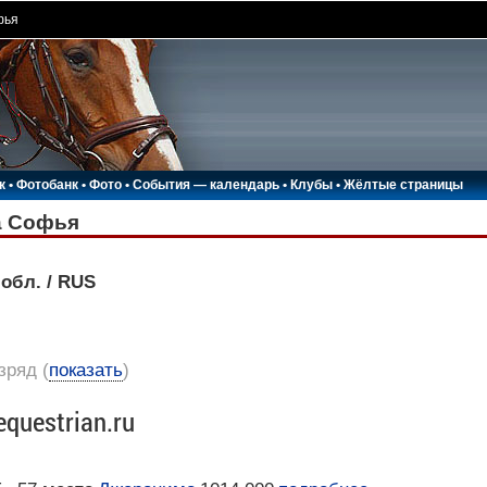
фья
к
•
Фотобанк
•
Фото
•
События — календарь
•
Клубы
•
Жёлтые страницы
а Софья
 обл. / RUS
азряд
(
показать
)
equestrian.ru