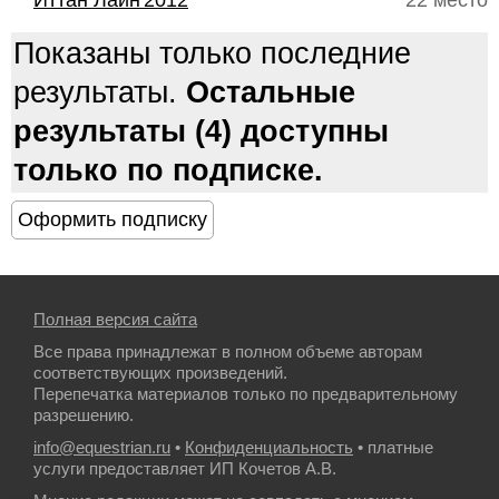
Иттан Лайн'2012
22 место
Показаны только последние
результаты.
Остальные
результаты (4) доступны
только по подписке.
Полная версия сайта
Все права принадлежат в полном объеме авторам
соответствующих произведений.
Перепечатка материалов только по предварительному
разрешению.
info@equestrian.ru
•
Конфиденциальность
• платные
услуги предоставляет ИП Кочетов А.В.