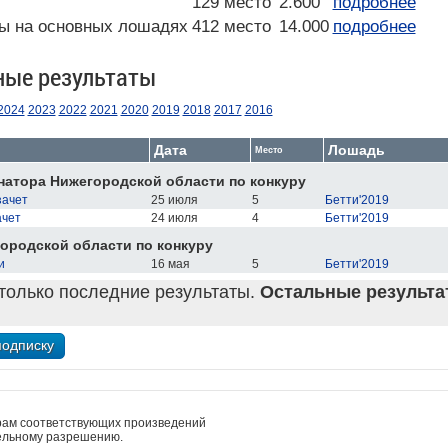
129 место
2.600
подробнее
ы на основных лошадях
412 место
14.000
подробнее
ные результаты
2024
2023
2022
2021
2020
2019
2018
2017
2016
Дата
Лошадь
Место
натора Нижегородской области по конкуру
зачет
25 июля
5
Бетти'2019
ачет
24 июля
4
Бетти'2019
ородской области по конкуру
и
16 мая
5
Бетти'2019
только последние результаты.
Остальные результат
рам соответствующих произведений
ельному разрешению.