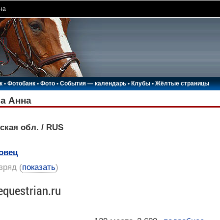
на
к
•
Фотобанк
•
Фото
•
События — календарь
•
Клубы
•
Жёлтые страницы
а Анна
ская обл. / RUS
овец
азряд
(
показать
)
equestrian.ru