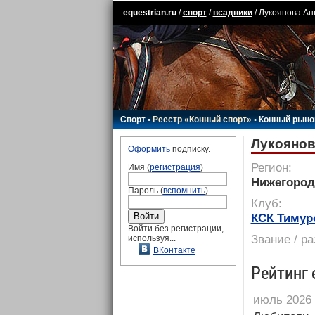
equestrian.ru
/
спорт
/
всадники
/ Лукоянова Ан
Спорт
•
Реестр «Конный спорт»
•
Конный рыно
Лукоянов
Оформить
подписку.
Регион:
Имя (
регистрация
)
Нижегород
Пароль (
вспомнить
)
Клуб:
КСК Тимур
Войти без регистрации,
Звание / р
используя...
ВКонтакте
Рейтинг 
июль 2026