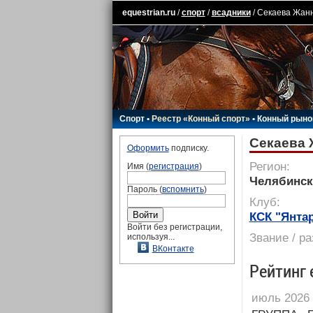
equestrian.ru
/
спорт
/
всадники
/ Секаева Жан
Спорт
•
Реестр «Конный спорт»
•
Конный рыно
Секаева 
Оформить
подписку.
Регион:
Имя (
регистрация
)
Челябинск
Пароль (
вспомнить
)
Клуб:
КСК "Янта
Войти без регистрации,
Звание / р
используя...
ВКонтакте
Рейтинг 
июль 2026