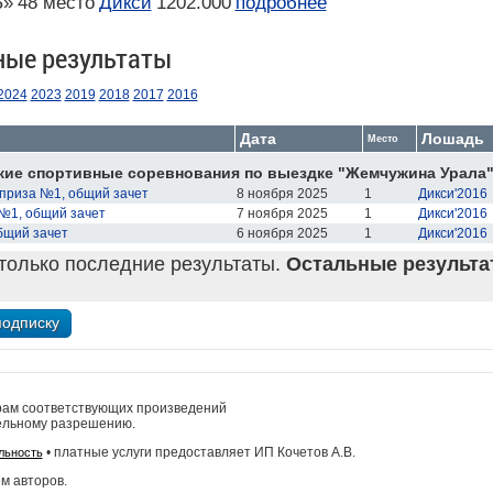
Б»
48 место
Дикси
1202.000
подробнее
ные результаты
2024
2023
2019
2018
2017
2016
Дата
Лошадь
Место
кие спортивные соревнования по выездке "Жемчужина Урала
приза №1, общий зачет
8 ноября 2025
1
Дикси'2016
№1, общий зачет
7 ноября 2025
1
Дикси'2016
бщий зачет
6 ноября 2025
1
Дикси'2016
только последние результаты.
Остальные результат
рам соответствующих произведений
ельному разрешению.
• платные услуги предоставляет ИП Кочетов А.В.
льность
м авторов.