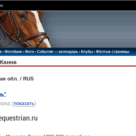
на
к
•
Фотобанк
•
Фото
•
События — календарь
•
Клубы
•
Жёлтые страницы
Жанна
ая обл. / RUS
рь"
азряд
(
показать
)
equestrian.ru