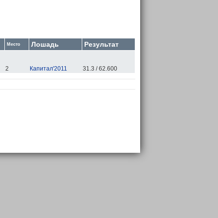
Лошадь
Результат
Место
2
Капитал'2011
31.3 / 62.600