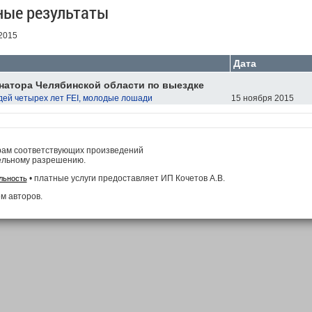
ные результаты
2015
Дата
натора Челябинской области по выездке
дей четырех лет FEI, молодые лошади
15 ноября 2015
рам соответствующих произведений
ельному разрешению.
• платные услуги предоставляет ИП Кочетов А.В.
льность
м авторов.