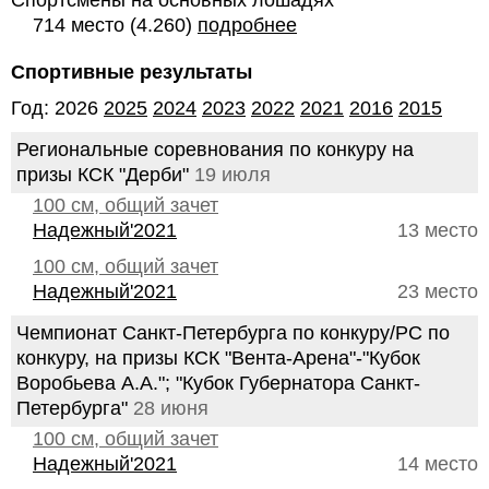
Спортсмены на основных лошадях
714 место (4.260)
подробнее
Спортивные результаты
Год: 2026
2025
2024
2023
2022
2021
2016
2015
Региональные соревнования по конкуру на
призы КСК "Дерби"
19 июля
100 см, общий зачет
Надежный'2021
13 место
100 см, общий зачет
Надежный'2021
23 место
Чемпионат Санкт-Петербурга по конкуру/РС по
конкуру, на призы КСК "Вента-Арена"-"Кубок
Воробьева А.А."; "Кубок Губернатора Санкт-
Петербурга"
28 июня
100 см, общий зачет
Надежный'2021
14 место