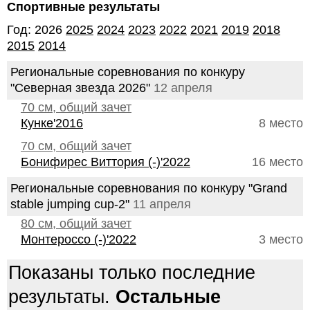
Спортивные результаты
Год: 2026
2025
2024
2023
2022
2021
2019
2018
2015
2014
Региональные соревнования по конкуру
"Северная звезда 2026"
12 апреля
70 см, общий зачет
Кунке'2016
8 место
70 см, общий зачет
Бонифирес Виттория (-)'2022
16 место
Региональные соревнования по конкуру "Grand
stable jumping cup-2"
11 апреля
80 см, общий зачет
Монтероссо (-)'2022
3 место
Показаны только последние
результаты.
Остальные