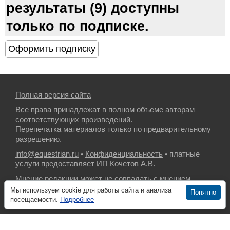
результаты (9) доступны
только по подписке.
Полная версия сайта
Все права принадлежат в полном объеме авторам
соответствующих произведений.
Перепечатка материалов только по предварительному
разрешению.
info@equestrian.ru
•
Конфиденциальность
• платные
услуги предоставляет ИП Кочетов А.В.
Мнение редакции может не совпадать с мнением
авторов.
Мы используем cookie для работы сайта и анализа
Понятно
посещаемости.
Подробнее