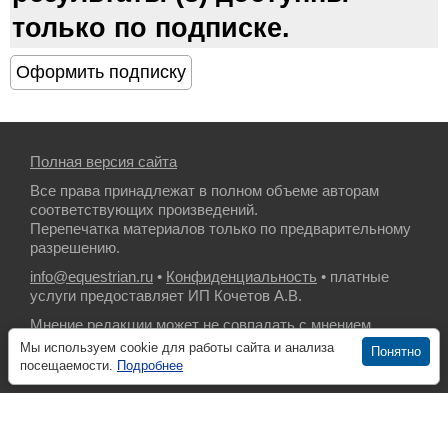
только по подписке.
Полная версия сайта
Все права принадлежат в полном объеме авторам
соответствующих произведений.
Перепечатка материалов только по предварительному
разрешению.
info@equestrian.ru
•
Конфиденциальность
• платные
услуги предоставляет ИП Кочетов А.В.
Мнение редакции может не совпадать с мнением
авторов.
Мы используем cookie для работы сайта и анализа
Понятно
посещаемости.
Подробнее