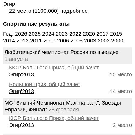
Эгир
22 место (1100.000)
подробнее
Спортивные результаты
Год: 2026
2025
2024
2023
2022
2020
2017
2015
2014
2012
2011
2009
2006
2005
2003
2002
2000
Любительский чемпионат России по выездке
1 августа
КЮР Большого Приза, общий зачет
Эгир'2013
15 место
Большой Приз, общий зачет
Эгир'2013
14 место
МС "Зимний Чемпионат Маxima park", Звезды
Евразии, Финал"
28 февраля
КЮР Большого Приза, общий зачет
Эгир'2013
2 место