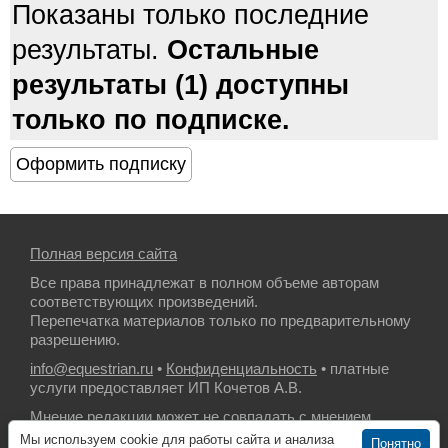
Показаны только последние
результаты.
Остальные
результаты (1) доступны
только по подписке.
Полная версия сайта
Все права принадлежат в полном объеме авторам
соответствующих произведений.
Перепечатка материалов только по предварительному
разрешению.
info@equestrian.ru
•
Конфиденциальность
• платные
услуги предоставляет ИП Кочетов А.В.
Мнение редакции может не совпадать с мнением
авторов.
Мы используем cookie для работы сайта и анализа
Понятно