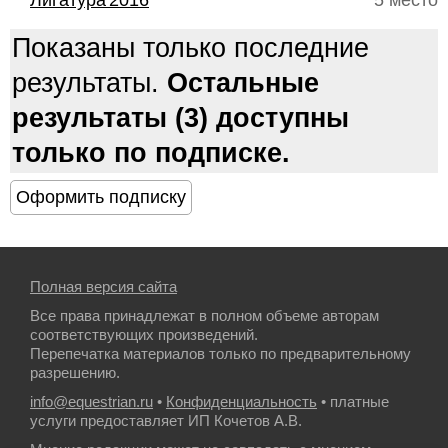
Лигатура'2016
5 место
Показаны только последние
результаты.
Остальные
результаты (3) доступны
только по подписке.
Полная версия сайта
Все права принадлежат в полном объеме авторам
соответствующих произведений.
Перепечатка материалов только по предварительному
разрешению.
info@equestrian.ru
•
Конфиденциальность
• платные
услуги предоставляет ИП Кочетов А.В.