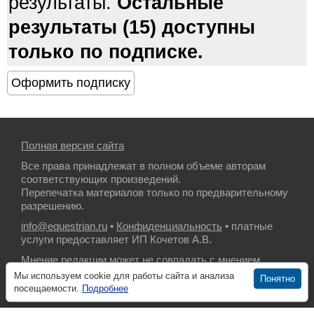
результаты.
Остальные
результаты (15) доступны
только по подписке.
Полная версия сайта
Все права принадлежат в полном объеме авторам
соответствующих произведений.
Перепечатка материалов только по предварительному
разрешению.
info@equestrian.ru
•
Конфиденциальность
• платные
услуги предоставляет ИП Кочетов А.В.
Мнение редакции может не совпадать с мнением
авторов.
Мы используем cookie для работы сайта и анализа
Понятно
посещаемости.
Подробнее