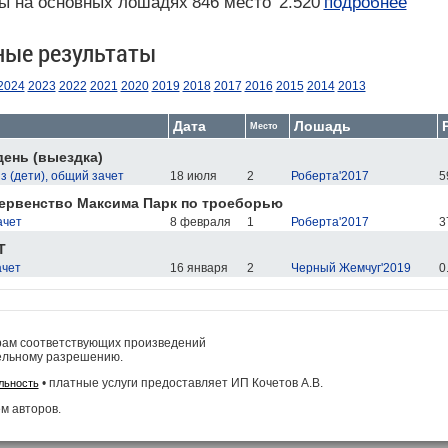
ы на основных лошадях
846 место
2.520
подробнее
ные результаты
2024
2023
2022
2021
2020
2019
2018
2017
2016
2015
2014
2013
Дата
Лошадь
Место
ень (выездка)
 (дети), общий зачет
18 июля
2
Роберта'2017
5
ервенство Максима Парк по троеборью
ачет
8 февраля
1
Роберта'2017
3
T
ачет
16 января
2
Черный Жемчуг'2019
0
рам соответствующих произведений
ельному разрешению.
• платные услуги предоставляет ИП Кочетов А.В.
льность
м авторов.