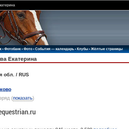
катерина
к
•
Фотобанк
•
Фото
•
События — календарь
•
Клубы
•
Жёлтые страницы
ва Екатерина
я обл. / RUS
ково
азряд
(
показать
)
equestrian.ru