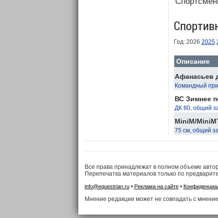
Спортсмен
Спортив
Год: 2026
2025
Описание
Афанасьев д
Командный приз
ВС Зимнее п
ДК 80, общий з
MiniM/MiniM
75 см, общий з
Все права принадлежат в полном объеме авто
Перепечатка материалов только по предварит
•
•
info@equestrian.ru
Реклама на сайте
Конфиденциа
Мнение редакции может не совпадать с мнение