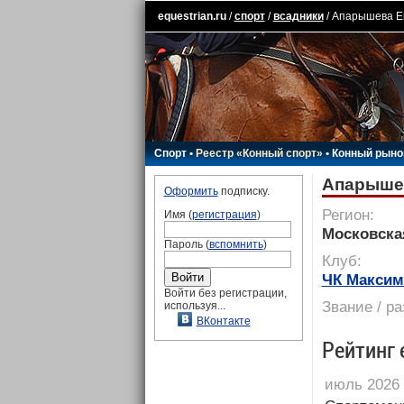
equestrian.ru
/
спорт
/
всадники
/ Апарышева Е
Спорт
•
Реестр «Конный спорт»
•
Конный рыно
Апарыше
Оформить
подписку.
Регион:
Имя (
регистрация
)
Московска
Пароль (
вспомнить
)
Клуб:
ЧК Максим
Войти без регистрации,
Звание / р
используя...
ВКонтакте
Рейтинг 
июль 2026