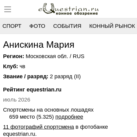
СПОРТ
ФОТО
СОБЫТИЯ
КОННЫЙ РЫНОК
РЕЕСТР
Анискина Мария
Регион:
Московская обл. / RUS
Клуб:
чв
Звание / разряд:
2 разряд (II)
Рейтинг equestrian.ru
июль 2026
Спортсмены на основных лошадях
659 место (5.325)
подробнее
11 фотографий спортсмена
в фотобанке
equestrian.ru.