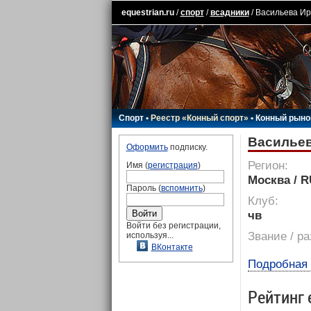
equestrian.ru
/
спорт
/
всадники
/ Васильева И
Спорт
•
Реестр «Конный спорт»
•
Конный рыно
Васильев
Оформить
подписку.
Регион:
Имя (
регистрация
)
Москва / 
Пароль (
вспомнить
)
Клуб:
чв
Войти без регистрации,
Звание / р
используя...
ВКонтакте
Подробная
Рейтинг 