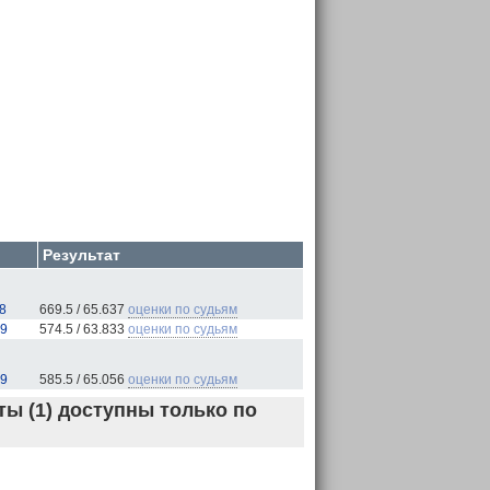
Результат
8
669.5 / 65.637
оценки по судьям
19
574.5 / 63.833
оценки по судьям
19
585.5 / 65.056
оценки по судьям
ы (1) доступны только по