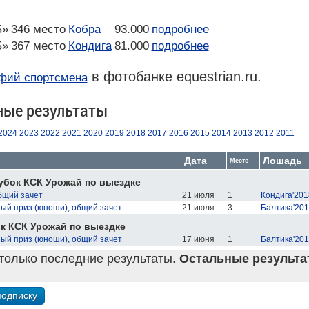
Б»
346 место
Кобра
93.000
подробнее
Б»
367 место
Кондига
81.000
подробнее
в фотобанке equestrian.ru.
фий спортсмена
ные результаты
2024
2023
2022
2021
2020
2019
2018
2017
2016
2015
2014
2013
2012
2011
Дата
Лошадь
Место
убок КСК Урожай по выездке
бщий зачет
21 июля
1
Кондига'201
ый приз (юноши), общий зачет
21 июля
3
Балтика'20
к КСК Урожай по выездке
ый приз (юноши), общий зачет
17 июня
1
Балтика'20
только последние результаты.
Остальные результат