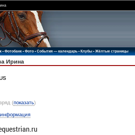
рина
к
•
Фотобанк
•
Фото
•
События — календарь
•
Клубы
•
Жёлтые страницы
а Ирина
RUS
азряд
(
показать
)
 информация
equestrian.ru