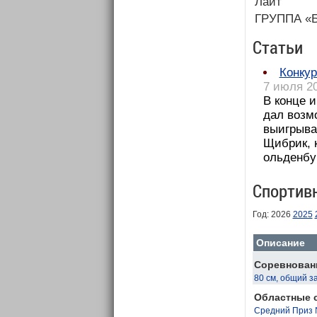
Лайт
ГРУППА «
Статьи
Конкур
7 июля 20
В конце 
дал возмо
выигрыва
Щибрик, 
ольденбу
Спортив
Год: 2026
2025
Описание
Соревновани
80 см, общий з
Областные с
Средний Приз 