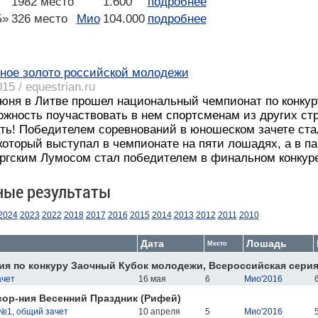
1982 место
1.600
подробнее
Б»
326 место
Мио
104.000
подробнее
ное золото российской молодежи
15 / equestrian.ru
июня в Литве прошел национальный чемпионат по конкур
жность поучаствовать в нем спортсменам из других стра
ть! Победителем соревнований в юношеском зачете стал
который выступал в чемпионате на пяти лошадях, а в п
ргским Лумосом стал победителем в финальном конкуре
ные результаты
2024
2023
2022
2018
2017
2016
2015
2014
2013
2012
2011
2010
Дата
Лошадь
Место
я по конкуру Заочный Кубок молодежи, Всероссийская сери
ачет
16 мая
6
Мио'2016
6
ор-ния Весенний Праздник (Рифей)
№1, общий зачет
10 апреля
5
Мио'2016