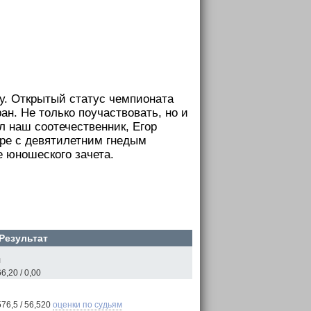
у. Открытый статус чемпионата
н. Не только поучаствовать, но и
 наш соотечественник, Егор
аре с девятилетним гнедым
 юношеского зачета.
Результат
я
6,20 / 0,00
576,5 / 56,520
оценки по судьям