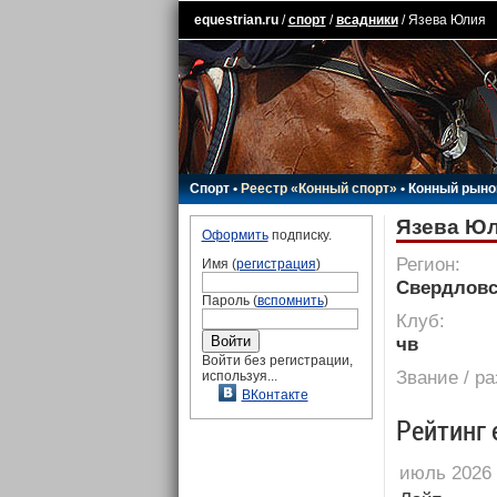
equestrian.ru
/
спорт
/
всадники
/ Язева Юлия
Спорт
•
Реестр «Конный спорт»
•
Конный рыно
Язева Ю
Оформить
подписку.
Регион:
Имя (
регистрация
)
Свердловс
Пароль (
вспомнить
)
Клуб:
чв
Войти без регистрации,
Звание / р
используя...
ВКонтакте
Рейтинг 
июль 2026