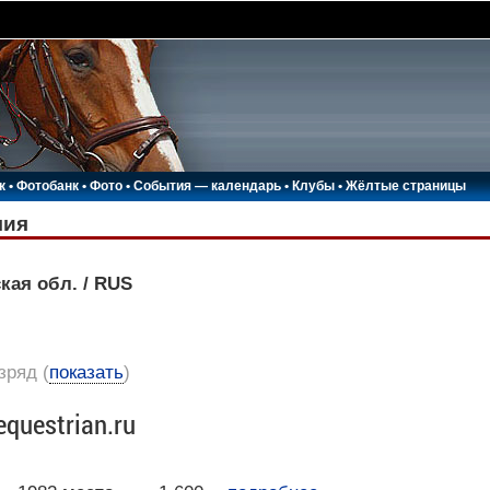
к
•
Фотобанк
•
Фото
•
События — календарь
•
Клубы
•
Жёлтые страницы
лия
кая обл. / RUS
азряд
(
показать
)
equestrian.ru