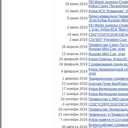
FEI World Jumping Chall
29 июня 2019
Кубок Санкт-Петербурга 
22 июня 2019
Кубок КСК "Комарово". К
Лично-командное Первен
5 июня 2019
Этап Кубка Russian Min
FEI World Jumping Chall
2 июня 2019
1 этап. Кубок КСК "Вент
24 мая 2019
CDI2*/CDIY/CDIJ/CDICh/
2 мая 2019
CSI-W/3* President Cup/
Первенство Санкт-Петер
26 апреля 2019
Russian Mini Cup, этап
13 апреля 2019
Russian Mini Cup, этап
24 февраля 2019
Кубок Победы. Кубок КС
16 февраля 2019
Соревнования среди вса
Кубок Ленинградской об
9 февраля 2019
этап
1 декабря 2018
Традиционные соревнов
22 ноября 2018
Классик Пони Кап/Рашн
17 ноября 2018
Кубок Федерации конно
17 ноября 2018
Кубок Федерации конно
20 октября 2018
Первенство СЗФО среди
4 октября 2018
CDI2*/CDIP/CDIJ/CDICh/C
29 сентября 2018
Первенство Ленинградск
22 сентября 2018
Чемпионат и Первенство
7 сентября 2018
Кубок памяти Н.Сотско
Всероссийские соревнов
30 августа 2018