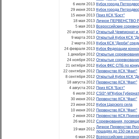
6 июля 2013
Кубок города Петродво
29 июня 2013
Кубок города Петродвор
15 июня 2013
Приз КСК "Бэст"
18 мая 2013
Личное ПЕРВЕНСТВО РОС
5 мая 2013
Всероссийские соревно
20 апреля 2013
Открытый Чемпионат и 
9 марта 2013
Открытый Кубок КСК "Де
2 марта 2013
Кубок КСК "Дерби" среди
24 февраля 2013
Кубок Федерации конног
1 декабря 2012
Открытые соревнования
24 ноября 2012
Открытые соревнования
21 октября 2012
Кубок ФКС СПБ по конкур
22 сентября 2012
Первенство КСК "Факт"
8 сентября 2012
Открытый Кубок КСК "Д
18 августа 2012
Первенство КСК "Факт"
4 августа 2012
Приз КСК "Бэст"
6 июля 2012
CSI3*-W"Кубок Губерна
30 июня 2012
Первенство КСК "Факт"
23 июня 2012
Кубок Царского села
10 июня 2012
Первенство КСК "Факт"
2 июня 2012
Первенство КСК Принев
26 мая 2012
Соревнования, посвяще
Личное Первенство Росс
19 мая 2012
лошадях до 150 см в холк
6 мая 2012
Всероссийские соревно