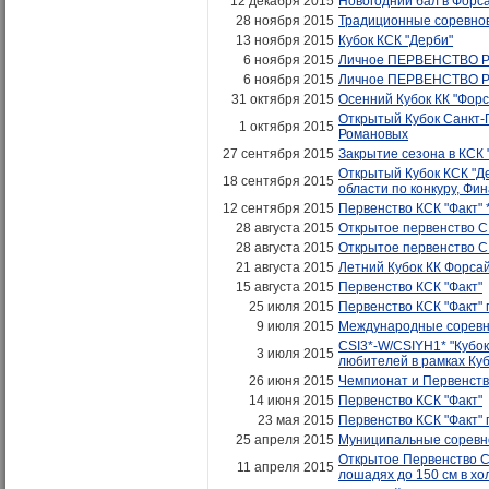
12 декабря 2015
Новогодний бал в Форс
28 ноября 2015
Традиционные соревнов
13 ноября 2015
Кубок КСК "Дерби"
6 ноября 2015
Личное ПЕРВЕНСТВО РОС
6 ноября 2015
Личное ПЕРВЕНСТВО РОС
31 октября 2015
Осенний Кубок КК "Форс
Открытый Кубок Санкт-
1 октября 2015
Романовых
27 сентября 2015
Закрытие сезона в КСК 
Открытый Кубок КСК "Де
18 сентября 2015
области по конкуру, Фи
12 сентября 2015
Первенство КСК "Факт" 
28 августа 2015
Открытое первенство С.
28 августа 2015
Открытое первенство С.
21 августа 2015
Летний Кубок КК Форса
15 августа 2015
Первенство КСК "Факт"
25 июля 2015
Первенство КСК "Факт" 
9 июля 2015
Международные соревн
CSI3*-W/CSIYH1* "Кубок
3 июля 2015
любителей в рамках Ку
26 июня 2015
Чемпионат и Первенств
14 июня 2015
Первенство КСК "Факт"
23 мая 2015
Первенство КСК "Факт" 
25 апреля 2015
Муниципальные соревнов
Открытое Первенство Са
11 апреля 2015
лошадях до 150 см в хо