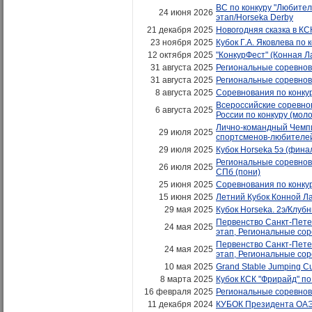
ВС по конкуру "Любител
24 июня 2026
этап/Horseka Derby
21 декабря 2025
Новогодняя сказка в К
23 ноября 2025
Кубок Г.А. Яковлева по 
12 октября 2025
"КонкурФест" (Конная Л
31 августа 2025
Региональные соревнова
31 августа 2025
Региональные соревнова
8 августа 2025
Соревнования по конкур
Всероссийские соревно
6 августа 2025
России по конкуру (мо
Лично-командный Чемпио
29 июля 2025
спортсменов-любителе
29 июля 2025
Кубок Horseka 5э (фина
Региональные соревнов
26 июля 2025
СПб (пони)
25 июня 2025
Соревнования по конк
15 июня 2025
Летний Кубок Конной Ла
29 мая 2025
Кубок Horseka. 2э/Клубн
Первенство Санкт-Петер
24 мая 2025
этап, Региональные со
Первенство Санкт-Петер
24 мая 2025
этап, Региональные со
10 мая 2025
Grand Stable Jumping C
8 марта 2025
Кубок КСК "Фрирайд" по
16 февраля 2025
Региональные соревнов
11 декабря 2024
КУБОК Президента ОАЭ/