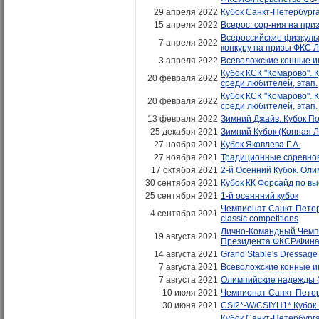
29 апреля 2022
Кубок Санкт-Петербурга 
15 апреля 2022
Всерос. сор-ния на при
Всероссийские физкуль
7 апреля 2022
конкуру на призы ФКС 
3 апреля 2022
Всеволожские конные и
Кубок КСК "Комарово". 
20 февраля 2022
среди любителей, этап.
Кубок КСК "Комарово". 
20 февраля 2022
среди любителей, этап.
13 февраля 2022
Зимний Джайв. Кубок П
25 декабря 2021
Зимний Кубок (Конная Л
27 ноября 2021
Кубок Яковлева Г.А.
27 ноября 2021
Традиционные соревнов
17 октября 2021
2-й Осенний Кубок. Ол
30 сентября 2021
Кубок КК Форсайд по вы
25 сентября 2021
1-й осеннний кубок
Чемпионат Санкт-Петербу
4 сентября 2021
classic competitions
Лично-Командный Чемпи
19 августа 2021
Президента ФКСР/Фин
14 августа 2021
Grand Stable's Dressage
7 августа 2021
Всеволожские конные иг
7 августа 2021
Олимпийские надежды (
10 июля 2021
Чемпионат Санкт-Петербу
30 июня 2021
CSI2*-W/CSIYH1* Кубок
Кубок Санкт-Петербурга 