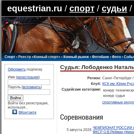
equestrian.ru
/
спорт
/
судьи
/
Спорт
•
Реестр «Конный спорт»
•
Конный рынок
•
Фотобанк
•
Фото
•
Собы
Судья: Лободенко Натал
Оформить
подписку.
Имя (
регистрация
)
Регион:
Санкт-Петербург 
Клуб:
КСК им. Юлии Рус
Пароль (
вспомнить
)
Судейские категории:
конкур
техническ
конкур
судья
спортивные резул
Войти без регистрации,
используя...
ВКонтакте
Соревнования
ЧЕМПИОНАТ РОССИИ по 
5 августа 2026
ФКСР О.В.Рейман (финал