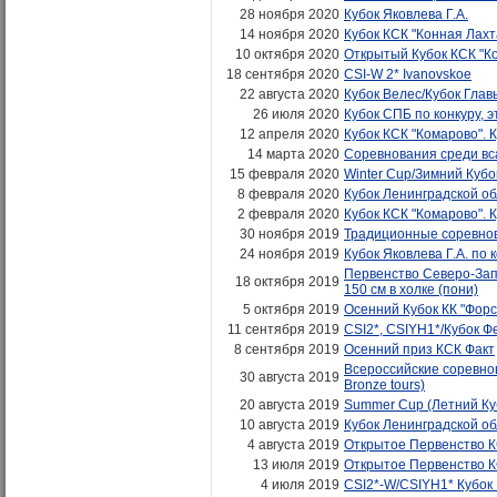
28 ноября 2020
Кубок Яковлева Г.А.
14 ноября 2020
Кубок КСК "Конная Лахт
10 октября 2020
Открытый Кубок КСК "К
18 сентября 2020
CSI-W 2* Ivanovskoe
22 августа 2020
Кубок Велес/Кубок Гла
26 июля 2020
Кубок СПБ по конкуру, э
12 апреля 2020
Кубок КСК "Комарово". 
14 марта 2020
Соревнования среди вса
15 февраля 2020
Winter Cup/Зимний Кубо
8 февраля 2020
Кубок Ленинградской об
2 февраля 2020
Кубок КСК "Комарово". 
30 ноября 2019
Традиционные соревнов
24 ноября 2019
Кубок Яковлева Г.А. по 
Первенство Северо-Зап
18 октября 2019
150 см в холке (пони)
5 октября 2019
Осенний Кубок КК "Форс
11 сентября 2019
CSI2*, CSIYH1*/Кубок 
8 сентября 2019
Осенний приз КСК Факт
Всероссийские соревнован
30 августа 2019
Bronze tours)
20 августа 2019
Summer Cup (Летний Кубо
10 августа 2019
Кубок Ленинградской об
4 августа 2019
Открытое Первенство К
13 июля 2019
Открытое Первенство К
4 июля 2019
CSI2*-W/CSIYH1* Кубок