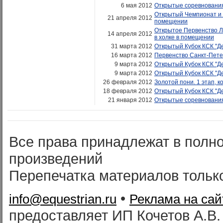
6 мая 2012
Открытые соревнования
Открытый Чемпионат и 
21 апреля 2012
помещении
Открытое Первенство Л
14 апреля 2012
в холке в помещении
31 марта 2012
Открытый Кубок КСК "Де
16 марта 2012
Первенство Санкт-Пете
9 марта 2012
Открытый Кубок КСК "Дер
9 марта 2012
Открытый Кубок КСК "Дер
26 февраля 2012
Золотой пони. 1 этап, к
18 февраля 2012
Открытый Кубок КСК "Дер
21 января 2012
Открытые соревновани
Все права принадлежат в полн
произведений
Перепечатка материалов тольк
•
info@equestrian.ru
Реклама на сай
предоставляет ИП Кочетов А.В.