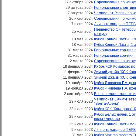
27 октября 2024
Соревнования по конкур
29 августа 2024
Региональные спортивн
7 августа 2024
Чемпионат России по к
26 июня 2024
Соревнования по конку
7 июня 2024
Лично-командное ПЕРВ
Первенство С.-Петербур
25 мая 2024
конкуру
18 мая 2024
Кубок Конной Лахты, 1 э
18 мая 2024
Кубок Конной Лахты, 1 э
31 марта 2024
Региональные сор-ния п
31 марта 2024
Региональные сор-ния п
2 марта 2024
Соревнования по конку
18 февраля 2024
КУбок КСК Комарово по
11 февраля 2024
Зимний джайв (КСК Кон
11 февраля 2024
Зимний джайв (КСК Кон
19 ноября 2023
Кубок Яковлева Г.А. (кон
19 ноября 2023
Кубок Яковлева Г.А. (кон
2 сентября 2023
Всеволожские конные иг
Чемпионат Санкт-Петербу
29 июля 2023
"Вента-Арена"
23 июля 2023
Кубок КСК "Комарово". К
Кубок Белых ночей, 1 эт
29 июня 2023
вольтижировке
25 июня 2023
Кубок Конной Лахты по к
9 июня 2023
Лично-командное ПЕРВ
31 мая 2023
Кубок Maxima masters Eu