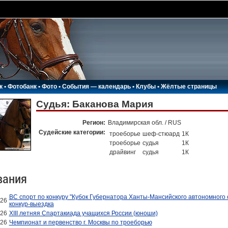
к
•
Фотобанк
•
Фото
•
События — календарь
•
Клубы
•
Жёлтые страницы
Судья: Баканова Мария
Регион:
Владимирская обл. / RUS
Судейские категории:
троеборье
шеф-стюард
1К
троеборье
судья
1К
драйвинг
судья
1К
вания
ВС спорт по конкуру "Кубок Губернатора Ханты-Мансийского автономного
026
конкур-выездка
026
XIII летняя Спартакиада учащихся России (юноши)
026
Чемпионат и первенство г. Москвы по троеборью