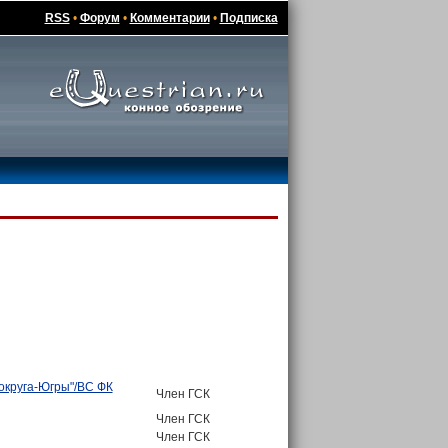
RSS
•
Форум
•
Комментарии
•
Подписка
 округа-Югры"/ВС ФК
Член ГСК
Член ГСК
Член ГСК