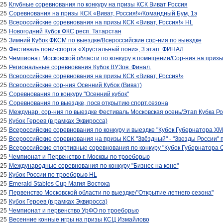
025
Клубные соревнования по конкуру на призы КСК Виват Россия
025
Соревнования на призы КСК «Виват, Россия!»/Командный Бум, 1э
025
Всероссийские соревнования на призы КСК «Виват, Россия!» HL
025
Новогодний Кубок ФКС респ. Татарстан
025
Зимний Кубок ФКСМ по выездке/Всероссийские сор-ния по выездке
025
Фестиваль пони-спорта «Хрустальный пони», 3 этап. ФИНАЛ
025
Чемпионат Московской области по конкуру в помещении/Сор-ния на призы
025
Региональные соревнования Кубок ВУЗов. Финал.
025
Всероссийские соревнования на призы КСК «Виват, Россия!»
025
Всероссийские сор-ния Осенний Кубок (Виват)
025
Соревнования по конкуру "Осенний кубок"
025
Соревнования по выездке, посв открытию спорт.сезона
025
Междунар. сор-ния по выездке Фестиваль Московская осень/Этап Кубка Р
025
Кубок Героев (в рамках Эквиросса)
025
Всероссийские соревнования по конкуру и выездке "Кубок Губернатора Х
025
Всероссийские соревнования на призы КСК "Звёздный" - "Звезды России" 
025
Всероссийские спортивные соревнования по конкуру "Кубок Губернатора 
025
Чемпионат и Первенство г. Москвы по троеборью
025
Международные соревнования по конкуру "Бизнес на коне"
025
Кубок России по троеборью HL
025
Emerald Stables Cup Магия Востока
025
Первенство Московской области по выездке/"Открытие летнего сезона"
025
Кубок Героев (в рамках Эквиросса)
025
Чемпионат и первенство УрФО по троеборью
025
Весенние конные игры на призы КСЦ Измайлово