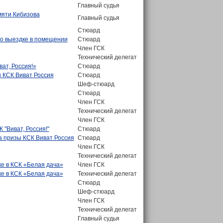
Главный судья
мяти Кибизова
Главный судья
Стюард
по выездке в помещении
Стюард
Член ГСК
Технический делегат
ват, Россия!»
Стюард
ы КСК Виват Россия
Стюард
Шеф-стюард
Стюард
Член ГСК
Технический делегат
Член ГСК
"Виват, Россия!"
Стюард
а призы КСК Виват Россия
Стюард
Член ГСК
Технический делегат
ке в КСК «Белая дача»
Член ГСК
ке в КСК «Белая дача»
Технический делегат
Стюард
Шеф-стюард
Член ГСК
Технический делегат
Главный судья