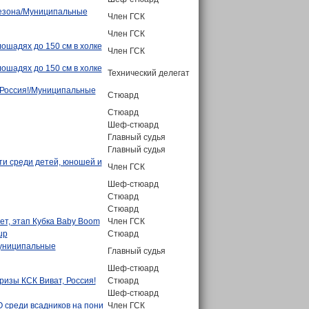
сезона/Муниципальные
Член ГСК
Член ГСК
ошадях до 150 см в холке
Член ГСК
ошадях до 150 см в холке
Технический делегат
 Россия!/Муниципальные
Стюард
Стюард
Шеф-стюард
Главный судья
Главный судья
ти среди детей, юношей и
Член ГСК
Шеф-стюард
Стюард
Стюард
ет, этап Кубка Baby Boom
Член ГСК
up
Стюард
Муниципальные
Главный судья
Шеф-стюард
ризы КСК Виват, Россия!
Стюард
Шеф-стюард
 среди всадников на пони
Член ГСК