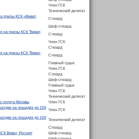
Член ГСК
Технический делегат
а призы КСК «Виват,
Стюард
Шеф-стюард
я на призы КСК "Виват,
Стюард
Член ГСК
Стюард
я на призы КСК "Виват,
Стюард
Главный судья
Член ГСК
Стюард
Шеф-стюард
Главный судья
Член ГСК
Технический делегат
о спорта Москвы
Член ГСК
ыездке на лошадях до 150
Член ГСК
ыездке на лошадях до 150
Технический делегат
Стюард
СК Виват, Россия!
Шеф-стюард
Шеф-стюард