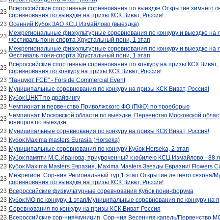
Всероссийские спортивные соревнования по выездке Открытие зимнего 
023
соревнования по выездке на призы КСК Виват, Россия!
023
Осенний Кубок ЗАО КСЦ Измайлово (выездка)
Межрегиональные физкультурные соревнования по конкуру и выездке на л
023
Фестиваль пони-спорта Хрустальный пони, 1 этап
Межрегиональные физкультурные соревнования по конкуру и выездке на л
023
Фестиваль пони-спорта Хрустальный пони, 1 этап
Всероссийские спортивные соревнования по конкуру на призы КСК Виват,
023
соревнования по конкуру на призы КСК Виват, Россия!
023
"Танцуют FCE" - Forside Commercial Event
023
Муниципальные соревнования по конкуру на призы КСК Виват, Россия!
023
Кубок ЦНКТ по драйвингу
023
Чемпионат и первенство Приволжского ФО (ПФО) по троеборью
Чемпионат Московской области по выездке, Первенство Московской облас
023
юниоров по выездке
023
Муниципальные соревнования по конкуру на призы КСК Виват, Россия!
023
Кубок Maxima masters Eurasia (Horseka)
023
Муниципальные соревнования по конкуру Кубок Horseka, 2 этап
023
Кубок памяти М.С.Иванова, приуроченный к юбилею КСЦ Измайлово - 88 л
023
Кубок Maxima Masters Евразия, Maxima Masters Звезды Евразии/ Flowers C
Межрегион. Сор-ния Региональный тур,1 этап.Открытие летнего сезона/
023
соревнования по выездке на призы КСК Виват, Россия!
023
Всероссийские физкультурные соревнования Кубок пони-форума
023
Кубок МО по конкуру, 1 этап/Муниципальные соревнования по конкуру на п
023
Соревнования по конкуру на призы КСК Виват Россия
023
Всероссийские сор-ния/муницип. Сор-ния Весенняя капель/Первенство МО