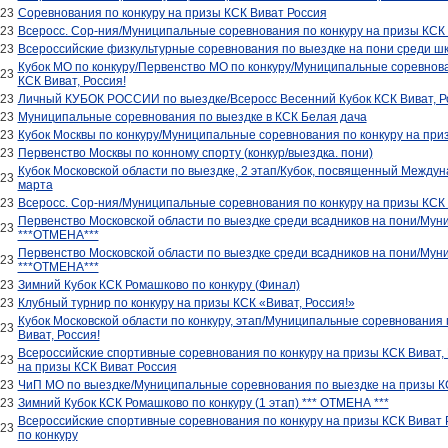
023
Соревнования по конкуру на призы КСК Виват Россия
023
Всеросс. Сор-ния/Муниципальные соревнования по конкуру на призы КСК 
023
Всероссийские физкультурные соревнования по выездке на пони среди ш
Кубок МО по конкуру/Первенство МО по конкуру/Муниципальные соревнова
023
КСК Виват, Россия!
023
Личный КУБОК РОССИИ по выездке/Всеросс Весенний Кубок КСК Виват, Р
023
Муниципальные соревнования по выездке в КСК Белая дача
023
Кубок Москвы по конкуру/Муниципальные соревнования по конкуру на приз
023
Первенство Москвы по конному спорту (конкур/выездка. пони)
Кубок Московской области по выездке, 2 этап/Кубок, посвященный Между
023
марта
023
Всеросс. Сор-ния/Муниципальные соревнования по конкуру на призы КСК 
Первенство Московской области по выездке среди всадников на пони/Мун
023
***ОТМЕНА***
Первенство Московской области по выездке среди всадников на пони/Мун
023
***ОТМЕНА***
023
Зимний Кубок КСК Ромашково по конкуру (Финал)
023
Клубный турнир по конкуру на призы КСК «Виват, Россия!»
Кубок Московской области по конкуру, этап/Муниципальные соревнования 
023
Виват, Россия!
Всероссийские спортивные соревнования по конкуру на призы КСК Виват, 
023
на призы КСК Виват Россия
023
ЧиП МО по выездке/Муниципальные соревнования по выездке на призы КС
023
Зимний Кубок КСК Ромашково по конкуру (1 этап) *** ОТМЕНА ***
Всероссийские спортивные соревнования по конкуру на призы КСК Виват 
023
по конкуру