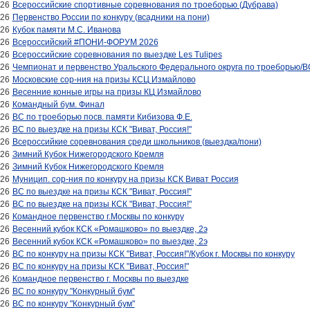
026
Всероссийские спортивные соревнования по троеборью (Дубрава)
026
Первенство России по конкуру (всадники на пони)
026
Кубок памяти М.С. Иванова
026
Всероссийский #ПОНИ-ФОРУМ 2026
026
Всероссийские соревнования по выездке Les Tulipes
026
Чемпионат и первенство Уральского Федерального округа по троеборью/В
026
Московские сор-ния на призы КСЦ Измайлово
026
Весенние конные игры на призы КЦ Измайлово
026
Командный бум. Финал
026
ВС по троеборью посв. памяти Кибизова Ф.Е.
026
ВС по выездке на призы КСК "Виват, Россия!"
026
Всероссийкие соревнования среди школьников (выездка/пони)
026
Зимний Кубок Нижегородского Кремля
026
Зимний Кубок Нижегородского Кремля
026
Муницип. сор-ния по конкуру на призы КСК Виват Россия
026
ВС по выездке на призы КСК "Виват, Россия!"
026
ВС по выездке на призы КСК "Виват, Россия!"
026
Командное первенство г.Москвы по конкуру
026
Весенний кубок КСК «Ромашково» по выездке, 2э
026
Весенний кубок КСК «Ромашково» по выездке, 2э
026
ВС по конкуру на призы КСК "Виват, Россия!"/Кубок г. Москвы по конкуру
026
ВС по конкуру на призы КСК "Виват, Россия!"
026
Командное первенство г. Москвы по выездке
026
ВС по конкуру "Конкурный бум"
026
ВС по конкуру "Конкурный бум"