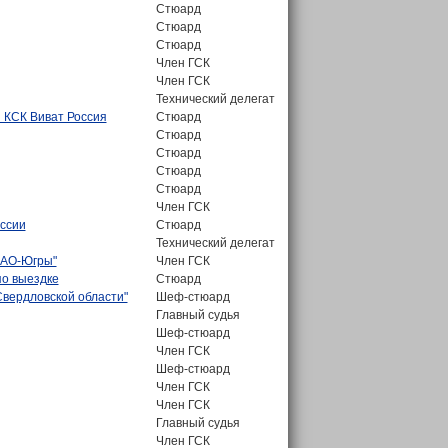
Стюард
Стюард
Стюард
Член ГСК
Член ГСК
Технический делегат
 КСК Виват Россия
Стюард
Стюард
Стюард
Стюард
Стюард
Член ГСК
оссии
Стюард
Технический делегат
МАО-Югры"
Член ГСК
по выездке
Стюард
Свердловской области"
Шеф-стюард
Главный судья
Шеф-стюард
Член ГСК
Шеф-стюард
Член ГСК
Член ГСК
Главный судья
Член ГСК