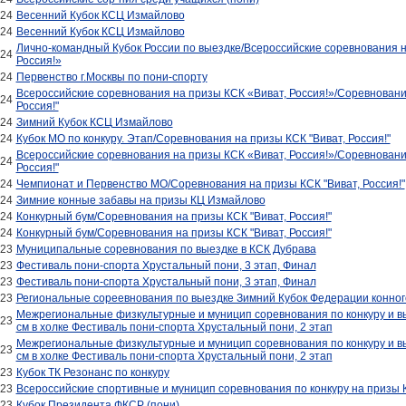
024
Весенний Кубок КСЦ Измайлово
024
Весенний Кубок КСЦ Измайлово
Лично-командный Кубок России по выездке/Всероссийские соревнования н
024
Россия!»
024
Первенство г.Москвы по пони-спорту
Всероссийские соревнования на призы КСК «Виват, Россия!»/Соревновани
024
Россия!"
024
Зимний Кубок КСЦ Измайлово
024
Кубок МО по конкуру. Этап/Соревнования на призы КСК "Виват, Россия!"
Всероссийские соревнования на призы КСК «Виват, Россия!»/Соревновани
024
Россия!"
024
Чемпионат и Первенство МО/Соревнования на призы КСК "Виват, Россия!"
024
Зимние конные забавы на призы КЦ Измайлово
024
Конкурный бум/Соревнования на призы КСК "Виват, Россия!"
024
Конкурный бум/Соревнования на призы КСК "Виват, Россия!"
023
Муниципальные соревнования по выездке в КСК Дубрава
023
Фестиваль пони-спорта Хрустальный пони, 3 этап, Финал
023
Фестиваль пони-спорта Хрустальный пони, 3 этап, Финал
023
Региональные сореевнования по выездке Зимний Кубок Федерации конног
Межрегиональные физкультурные и муницип соревнования по конкуру и в
023
см в холке Фестиваль пони-спорта Хрустальный пони, 2 этап
Межрегиональные физкультурные и муницип соревнования по конкуру и в
023
см в холке Фестиваль пони-спорта Хрустальный пони, 2 этап
023
Кубок ТК Резонанс по конкуру
023
Всероссийские спортивные и муницип соревнования по конкуру на призы К
023
Кубок Президента ФКСР (пони)