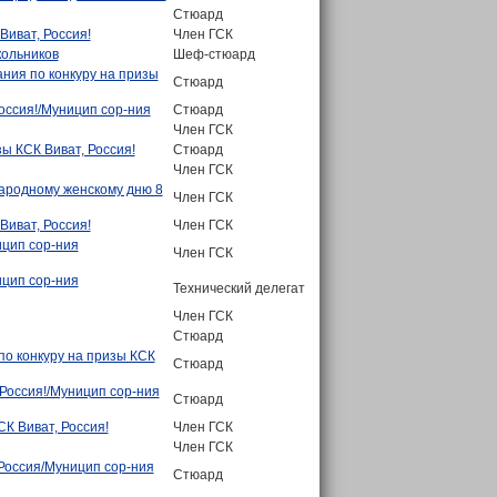
Стюард
Виват, Россия!
Член ГСК
кольников
Шеф-стюард
ния по конкуру на призы
Стюард
оссия!/Муницип сор-ния
Стюард
Член ГСК
ы КСК Виват, Россия!
Стюард
Член ГСК
народному женскому дню 8
Член ГСК
Виват, Россия!
Член ГСК
ицип сор-ния
Член ГСК
ицип сор-ния
Технический делегат
Член ГСК
Стюард
по конкуру на призы КСК
Стюард
Россия!/Муницип сор-ния
Стюард
К Виват, Россия!
Член ГСК
Член ГСК
Россия/Муницип сор-ния
Стюард