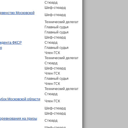
Стюард
Шеф-стюард
ервенство Московской
Шеф-стюард
Технический делегат
Главный судья
Главный судья
Шеф-стюард
зидента ФКСР
Стюард
ью
Главный судья
Член ГСК
Технический делегат
Стюард
Шеф-стюард
Член ГСК
Главный судья
Член ГСК
Технический делегат
Стюард
убок Московской области
Член ГСК
Шеф-стюард
Шеф-стюард
Соревнования на призы
Стюард
Шеф-стюард