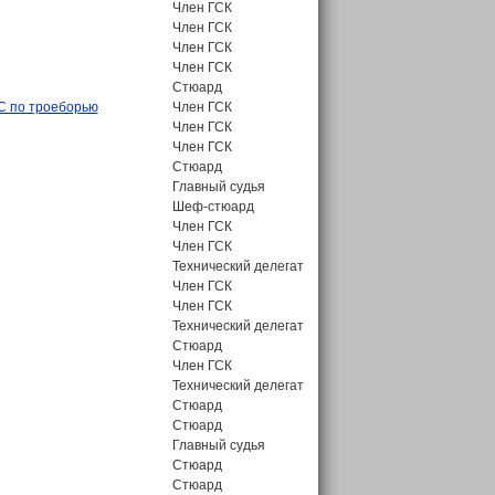
Член ГСК
Член ГСК
Член ГСК
Член ГСК
Стюард
С по троеборью
Член ГСК
Член ГСК
Член ГСК
Стюард
Главный судья
Шеф-стюард
Член ГСК
Член ГСК
Технический делегат
Член ГСК
Член ГСК
Технический делегат
Стюард
Член ГСК
Технический делегат
Стюард
Стюард
Главный судья
Стюард
Стюард