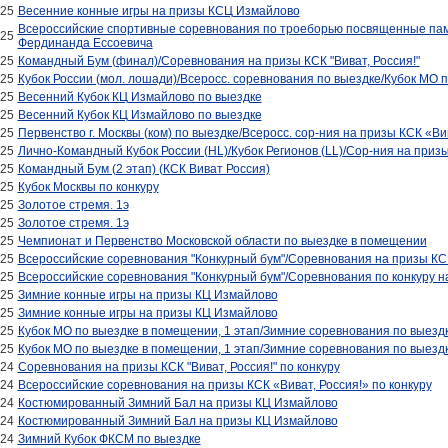
025
Весенние конные игры на призы КСЦ Измайлово
Всероссийские спортивные соревнования по троеборью посвященные па
025
Фердинанда Ессоевича
025
Командный Бум (финал)/Соревнования на призы КСК "Виват, Россия!"
025
Кубок России (мол. лошади)/Всеросс. соревнования по выездке/Кубок МО 
025
Весенний Кубок КЦ Измайлово по выездке
025
Весенний Кубок КЦ Измайлово по выездке
025
Первенство г. Москвы (ком) по выездке/Всеросс. сор-ния на призы КСК «Ви
025
Лично-Командный Кубок России (HL)/Кубок Регионов (LL)/Сор-ния на приз
025
Командный Бум (2 этап) (КСК Виват Россия)
025
Кубок Москвы по конкуру
025
Золотое стремя. 1э
025
Золотое стремя. 1э
025
Чемпионат и Первенство Московской области по выездке в помещении
025
Всероссийские соревнования "Конкурный бум"/Соревнования на призы КСК 
025
Всероссийские соревнования "Конкурный бум"/Соревнования по конкуру н
025
Зимние конные игры на призы КЦ Измайлово
025
Зимние конные игры на призы КЦ Измайлово
025
Кубок МО по выездке в помещении, 1 этап/Зимние соревнования по выезд
025
Кубок МО по выездке в помещении, 1 этап/Зимние соревнования по выезд
024
Соревнования на призы КСК "Виват, Россия!" по конкуру
024
Всероссийские соревнования на призы КСК «Виват, Россия!» по конкуру
024
Костюмированный Зимний Бал на призы КЦ Измайлово
024
Костюмированный Зимний Бал на призы КЦ Измайлово
024
Зимний Кубок ФКСМ по выездке