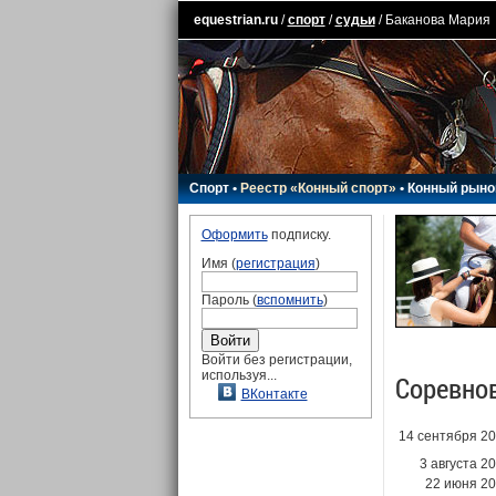
equestrian.ru
/
спорт
/
судьи
/ Баканова Мария
Спорт
•
Реестр «Конный спорт»
•
Конный рыно
Оформить
подписку.
Имя (
регистрация
)
Пароль (
вспомнить
)
Войти без регистрации,
используя...
Соревно
ВКонтакте
14 сентября 2
3 августа 2
22 июня 2