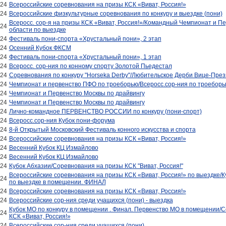
024
Всероссийские соревнования на призы КСК «Виват, Россия!»
024
Всероссийские физкультурные соревнования по конкуру и выездке (пони)
Всеросс. сор-я на призы КСК «Виват, Россия!»/Командный Чемпионат и П
024
области по выездке
024
Фестиваль пони-спорта «Хрустальный пони», 2 этап
024
Осенний Кубок ФКСМ
024
Фестиваль пони-спорта «Хрустальный пони», 1 этап
024
Всеросс. сор-ния по конному спорту Золотой Пьедестал
024
Соревнования по конкуру "Horseka Derby"/Любительское Дерби Вице-Пре
024
Чемпионат и первенство ПФО по троеборью/Всеросс.сор-ния по троебор
024
Чемпионат и Первенство Москвы по драйвингу
024
Чемпионат и Первенство Москвы по драйвингу
024
Лично-командное ПЕРВЕНСТВО РОССИИ по конкуру (пони-спорт)
024
Всеросс.сор-ния Кубок пони-форума
024
8-й Открытый Московский Фестиваль конного искусства и спорта
024
Всероссийские соревнования на призы КСК «Виват, Россия!»
024
Весенний Кубок КЦ Измайлово
024
Весенний Кубок КЦ Измайлово
024
Кубок Абхазии/Соревнования на призы КСК "Виват, Россия!"
Всероссийские соревнования на призы КСК «Виват, Россия!» по выездке/К
024
по выездке в помещении. ФИНАЛ
024
Всероссийские соревнования на призы КСК «Виват, Россия!»
024
Всероссийские сор-ния среди учащихся (пони) - выездка
Кубок МО по конкуру в помещении . Финал. Первенство МО в помещении/
024
КСК «Виват, Россия!»
024
Всероссийские сор-ния среди учащихся (пони)