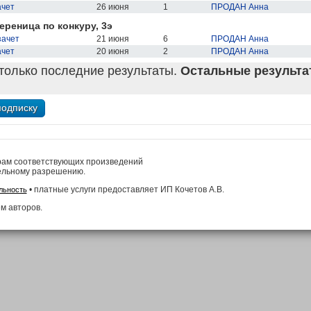
ачет
26 июня
1
ПРОДАН Анна
ереница по конкуру, 3э
зачет
21 июня
6
ПРОДАН Анна
ачет
20 июня
2
ПРОДАН Анна
только последние результаты.
Остальные результат
рам соответствующих произведений
ельному разрешению.
• платные услуги предоставляет ИП Кочетов А.В.
льность
м авторов.