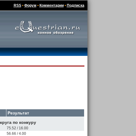
RSS
•
Форум
•
Комментарии
•
Подписка
Результат
руга по конкуру
75.52 / 16.00
56.66 / 4.00