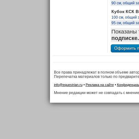
90 см, общий з
Кубок КСК В
100 см, общий 
95 см, общий з
Показаны 
подписке.
Все права принадлежат в полном объеме авто
Перепечатка материалов только по предварит
•
•
info@equestrian.ru
Реклама на сайте
Конфиденциа
Мнение редакции может не совпадать с мнение