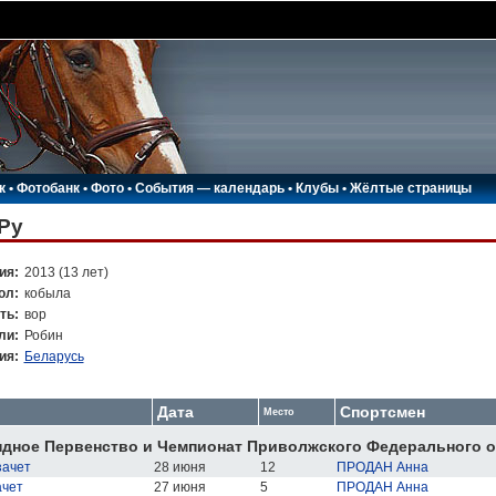
к
•
Фотобанк
•
Фото
•
События — календарь
•
Клубы
•
Жёлтые страницы
Ру
ия:
2013 (13 лет)
ол:
кобыла
ть:
вор
ли:
Робин
ия:
Беларусь
Дата
Спортсмен
Место
дное Первенство и Чемпионат Приволжского Федерального ок
зачет
28 июня
12
ПРОДАН Анна
ачет
27 июня
5
ПРОДАН Анна