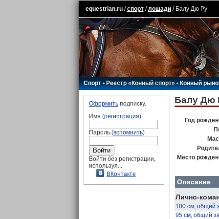
equestrian.ru
/
спорт
/
лошади
/ Балу Дю Ру
Спорт
•
Реестр «Конный спорт»
•
Конный рыно
Балу Дю 
Оформить
подписку.
Имя (
регистрация
)
Год рожден
П
Пароль (
вспомнить
)
Мас
Родите
Место рожден
Войти без регистрации,
используя...
ВКонтакте
Описание
Лично-коман
100 см, общий 
95 см, общий з