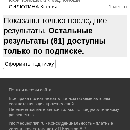
КЮР Юношеских езд, юноши
СИЛЮТИНА Ксения
1 место
Показаны только последние
результаты.
Остальные
результаты (81) доступны
только по подписке.
Полная версия сайта
Все права принадлежат в полном объеме авторам
соответствующих произведений.
Перепечатка материалов только по предварительному
разрешению.
info@equestrian.ru
•
Конфиденциальность
• платные
услуги предоставляет ИП Кочетов А.В.