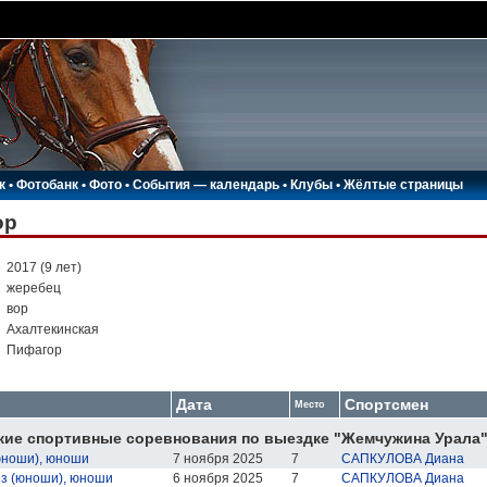
к
•
Фотобанк
•
Фото
•
События — календарь
•
Клубы
•
Жёлтые страницы
ор
:
2017 (9 лет)
:
жеребец
:
вор
:
Ахалтекинская
:
Пифагор
Дата
Спортсмен
Место
кие спортивные соревнования по выездке "Жемчужина Урала
юноши), юноши
7 ноября 2025
7
САПКУЛОВА Диана
з (юноши), юноши
6 ноября 2025
7
САПКУЛОВА Диана