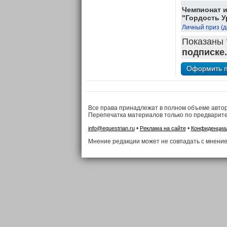
Чемпионат и
"Гордость У
Личный приз (д
Показаны 
подписке.
Все права принадлежат в полном объеме авто
Перепечатка материалов только по предварит
•
•
info@equestrian.ru
Реклама на сайте
Конфиденциа
Мнение редакции может не совпадать с мнение