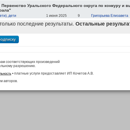
 Первенство Уральского Федерального округа по конкуру и в
рала"
ети), дети
1 июня 2025
9
Григорьева Елизавета
только последние результаты.
Остальные результат
рам соответствующих произведений
ельному разрешению.
• платные услуги предоставляет ИП Кочетов А.В.
льность
м авторов.