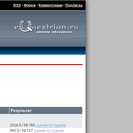
RSS
•
Форум
•
Комментарии
•
Подписка
Результат
"
1016.0 / 59.765
оценки по судьям
985.5 / 59.727
оценки по судьям