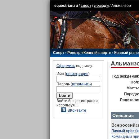
equestrian.ru
/
спорт
/
лошади
/ Альманзор
Спорт
•
Реестр «Конный спорт»
•
Конный рыно
Альманз
Оформить
подписку.
Имя (
регистрация
)
Год рождения
Пол
Пароль (
вспомнить
)
Масть
Порода
Родители
Войти без регистрации,
используя...
ВКонтакте
Описание
Всероссийс
Личный приз (
Командный при