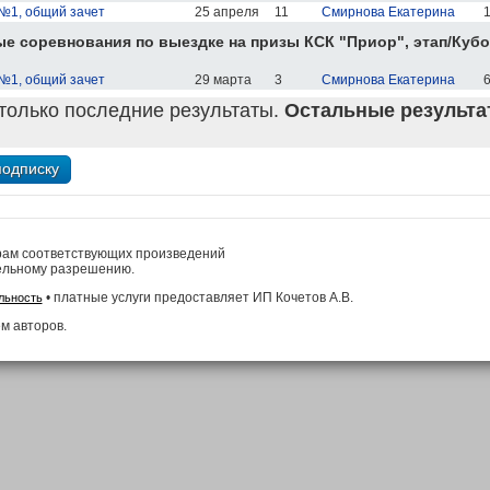
№1, общий зачет
25 апреля
11
Смирнова Екатерина
1
е соревнования по выездке на призы КСК "Приор", этап/Кубо
№1, общий зачет
29 марта
3
Смирнова Екатерина
6
только последние результаты.
Остальные результат
рам соответствующих произведений
ельному разрешению.
• платные услуги предоставляет ИП Кочетов А.В.
льность
м авторов.