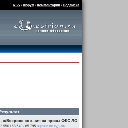
RSS
•
Форум
•
Комментарии
•
Подписка
Результат
, э/Всеросс.сор-ния на призы ФКС ЛО
2.950 / 68.640 / 65.795
оценки по судьям