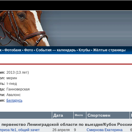
к
•
Фотобанк
•
Фото
•
События — календарь
•
Клубы
•
Жёлтые страницы
ия:
2013 (13 лет)
ол:
мерин
ть:
т-гнед
да:
Ганноверская
ли:
Авалонс
ия:
Беларусь
Дата
Спортсмен
Место
 первенство Ленинградской области по выездке/Кубок России
приза №1, общий зачет
26 апреля
9
Смирнова Екатерина
6