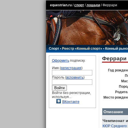
equestrian.ru
/
спорт
/
лошади
/ Феррари
Спорт
•
Реестр «Конный спорт»
•
Конный рыно
Феррари
Оформить
подписку.
Имя (
регистрация
)
Год рожден
П
Пароль (
вспомнить
)
Мас
Поро
Родите
Войти без регистрации,
используя...
Место рожден
ВКонтакте
Описание
Чемпионат и
КЮР Среднего 