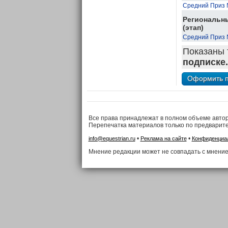
Средний Приз 
Региональны
(этап)
Средний Приз 
Показаны 
подписке.
Все права принадлежат в полном объеме авто
Перепечатка материалов только по предварит
•
•
info@equestrian.ru
Реклама на сайте
Конфиденциа
Мнение редакции может не совпадать с мнение