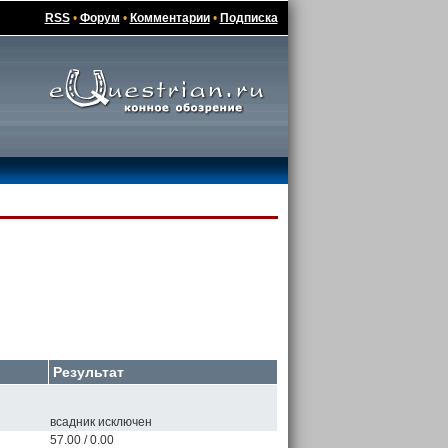
RSS
•
Форум
•
Комментарии
•
Подписка
Результат
всадник исключен
57.00 / 0.00