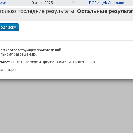
зачет
9 июля 2025
11
ПОЛИЩУК Ангелина
только последние результаты.
Остальные результат
рам соответствующих произведений
ельному разрешению.
• платные услуги предоставляет ИП Кочетов А.В.
льность
м авторов.