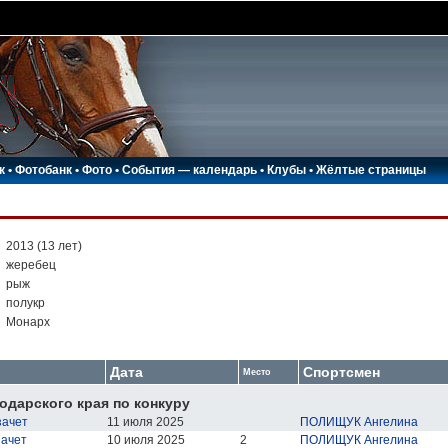
к
•
Фотобанк
•
Фото
•
События — календарь
•
Клубы
•
Жёлтые страницы
:
2013 (13 лет)
:
жеребец
:
рыж
:
полукр
:
Монарх
Дата
Спортсмен
Место
одарского края по конкуру
зачет
11 июля 2025
ПОЛИЩУК Ангелина
зачет
10 июля 2025
2
ПОЛИЩУК Ангелина