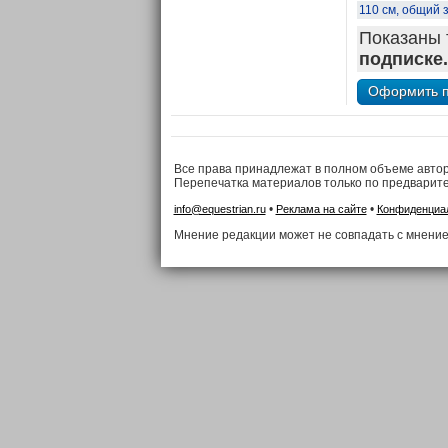
110 см, общий 
Показаны 
подписке.
Все права принадлежат в полном объеме авто
Перепечатка материалов только по предварит
•
•
info@equestrian.ru
Реклама на сайте
Конфиденциа
Мнение редакции может не совпадать с мнение