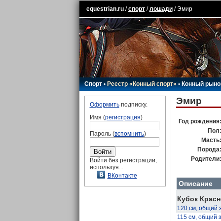
equestrian.ru
/
спорт
/
лошади
/ Эмир
Спорт
•
Реестр «Конный спорт»
•
Конный рыно
Эмир
Оформить
подписку.
Имя (
регистрация
)
Год рождения
Пол
Пароль (
вспомнить
)
Масть
Порода
Родители
Войти без регистрации,
используя...
ВКонтакте
Описание
Кубок Красн
120 см, общий 
115 см, общий 