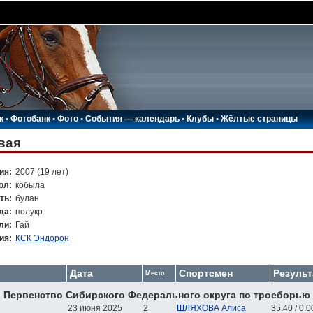
к
•
Фотобанк
•
Фото
•
События — календарь
•
Клубы
•
Жёлтые страницы
вая
ия:
2007 (19 лет)
ол:
кобыла
ть:
булан
да:
полукр
ли:
Гай
ия:
КСК Эндорон
Дата
Спортсмен
Результ
Место
 Первенство Сибирского Федерального округа по троеборью
23 июня 2025
2
ШЛЯХОВА Алиса
35.40 / 0.00