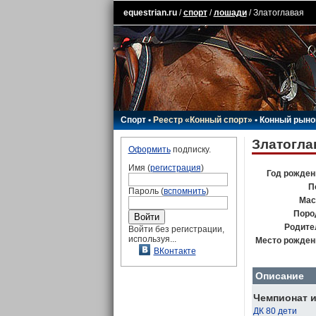
equestrian.ru
/
спорт
/
лошади
/ Златоглавая
Спорт
•
Реестр «Конный спорт»
•
Конный рыно
Златогла
Оформить
подписку.
Имя (
регистрация
)
Год рожден
П
Пароль (
вспомнить
)
Мас
Поро
Родите
Войти без регистрации,
используя...
Место рожден
ВКонтакте
Описание
Чемпионат и
ДК 80 дети