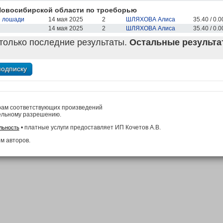
Новосибирской области по троеборью
е лошади
14 мая 2025
2
ШЛЯХОВА Алиса
35.40 / 0.00
14 мая 2025
2
ШЛЯХОВА Алиса
35.40 / 0.00
только последние результаты.
Остальные результат
рам соответствующих произведений
ельному разрешению.
• платные услуги предоставляет ИП Кочетов А.В.
льность
м авторов.