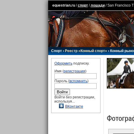
equestrian.ru
/
спорт
/
лошади
/ San Francisco T
Спорт
•
Реестр «Конный спорт»
•
Конный рыно
Оформить
подписку.
Имя (
регистрация
)
Пароль (
вспомнить
)
Войти без регистрации,
используя...
ВКонтакте
Фотогра