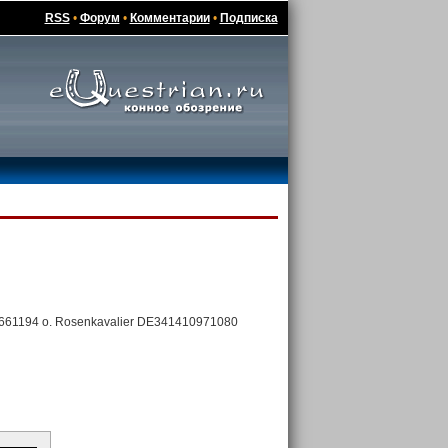
RSS
•
Форум
•
Комментарии
•
Подписка
661194 о. Rosenkavalier DE341410971080