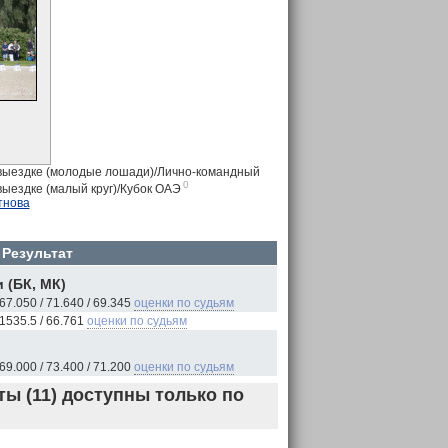
выездке (молодые лошади)/Лично-командный
0
ыездке (малый круг)/Кубок ОАЭ
тнова
Результат
 (БК, МК)
67.050 / 71.640 / 69.345
оценки по судьям
1535.5 / 66.761
оценки по судьям
69.000 / 73.400 / 71.200
оценки по судьям
ы (11) доступны только по