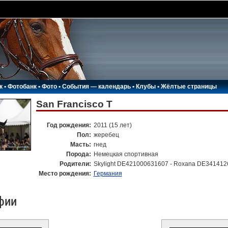
к
•
Фотобанк
•
Фото
•
События — календарь
•
Клубы
•
Жёлтые страницы
San Francisco T
Год рождения:
2011 (15 лет)
Пол:
жеребец
Масть:
гнед
Порода:
Немецкая спортивная
Родители:
Skylight DE421000631607 - Roxana DE341412
Место рождения:
Германия
фии