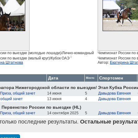
сии по выездке (молодые лошади)/Лично-командный
Чемпионат России по 
0
сии по выездке (малый круг)/Кубок ОАЭ
Чемпионат России по в
ина Штатнова
Автор:
Екатерина Шта
Дата
Спортсмен
Место
натора Нижегородской области по выездке/ Этап Кубка России
Приза, общий зачет
14 июня
5
Давыдова Евгения
 общий зачет
13 июня
4
Давыдова Евгения
 Первенство России по выездке (HL)
Приза, общий зачет
14 сентября 2025
5
Давыдова Евгения
только последние результаты.
Остальные результат