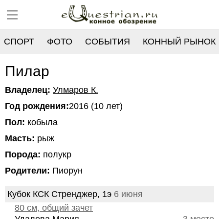
СПОРТ
ФОТО
СОБЫТИЯ
КОННЫЙ РЫНОК
РЕЕСТР
Пилар
Владелец:
Улмаров К.
Год рождения:
2016 (10 лет)
Пол:
кобыла
Масть:
рыж
Порода:
полукр
Родители:
Пиорун
Кубок КСК Стренджер, 1э
6 июня
80 см, общий зачет