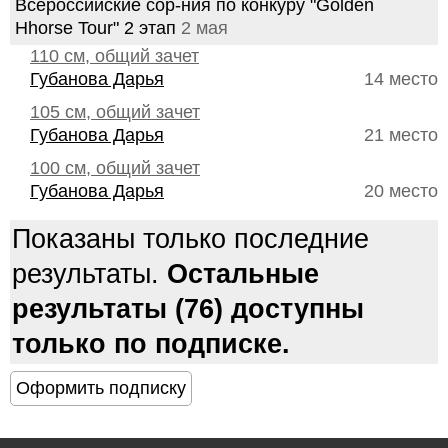
Всероссийские сор-ния по конкуру "Golden
Hhorse Tour" 2 этап
2 мая
110 см, общий зачет
Губанова Дарья
14 место
105 см, общий зачет
Губанова Дарья
21 место
100 см, общий зачет
Губанова Дарья
20 место
Показаны только последние
результаты.
Остальные
результаты (76) доступны
только по подписке.