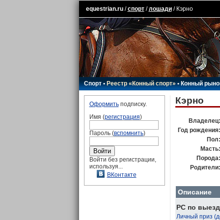
equestrian.ru
/
спорт
/
лошади
/ Кэрно
Спорт
•
Реестр «Конный спорт»
•
Конный рыно
Кэрно
Оформить
подписку.
Имя (
регистрация
)
Владелец
Год рождения
Пароль (
вспомнить
)
Пол
Масть
Порода
Войти без регистрации,
используя...
Родители
ВКонтакте
Описание
РС по выезд
Личный приз (д