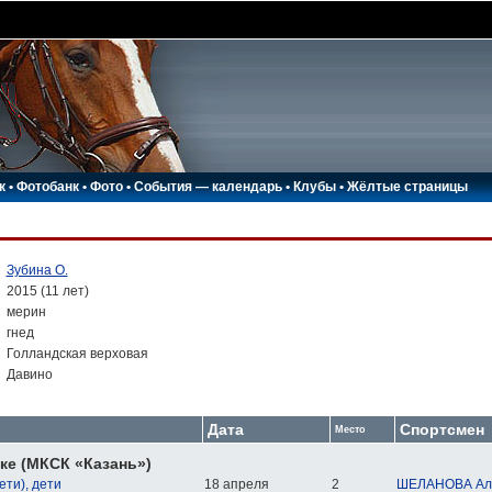
к
•
Фотобанк
•
Фото
•
События — календарь
•
Клубы
•
Жёлтые страницы
:
Зубина О.
:
2015 (11 лет)
:
мерин
:
гнед
:
Голландская верховая
:
Давино
Дата
Спортсмен
Место
ке (МКСК «Казань»)
ети), дети
18 апреля
2
ШЕЛАНОВА Ал