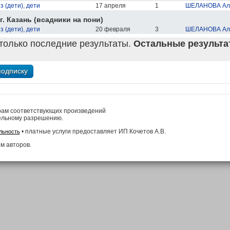
 (дети), дети
17 апреля
1
ШЕЛАНОВА Ал
. Казань (всадники на пони)
 (дети), дети
20 февраля
3
ШЕЛАНОВА Ал
только последние результаты.
Остальные результат
рам соответствующих произведений
ельному разрешению.
• платные услуги предоставляет ИП Кочетов А.В.
льность
м авторов.