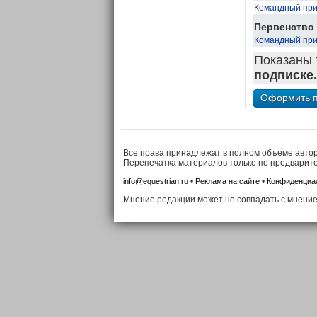
Командный приз
Первенство г
Командный приз
Показаны 
подписке.
Все права принадлежат в полном объеме авто
Перепечатка материалов только по предварит
•
•
info@equestrian.ru
Реклама на сайте
Конфиденциа
Мнение редакции может не совпадать с мнение