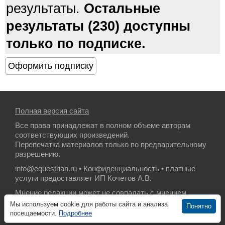
результаты.
Остальные
результаты (230) доступны
только по подписке.
Полная версия сайта
Все права принадлежат в полном объеме авторам
соответствующих произведений.
Перепечатка материалов только по предварительному
разрешению.
info@equestrian.ru
•
Конфиденциальность
• платные
услуги предоставляет ИП Кочетов А.В.
Мнение редакции может не совпадать с мнением
авторов.
Мы используем cookie для работы сайта и анализа
Понятно
посещаемости.
Подробнее