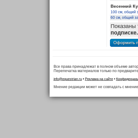
Весенний Ку
100 см, общий 
60 см, общий з
Показаны 
подписке.
Все права принадлежат в полном объеме авто
Перепечатка материалов только по предварит
•
•
info@equestrian.ru
Реклама на сайте
Конфиденциа
Мнение редакции может не совпадать с мнение