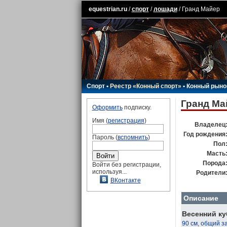
equestrian.ru
/
спорт
/
лошади
/ Гранд Майер
Спорт
•
Реестр «Конный спорт»
•
Конный рыно
Гранд Ма
Оформить
подписку.
Имя (
регистрация
)
Владелец
Год рождения
Пароль (
вспомнить
)
Пол
Масть
Порода
Войти без регистрации,
используя...
Родители
ВКонтакте
Описание
Весенний ку
90 см, общий з