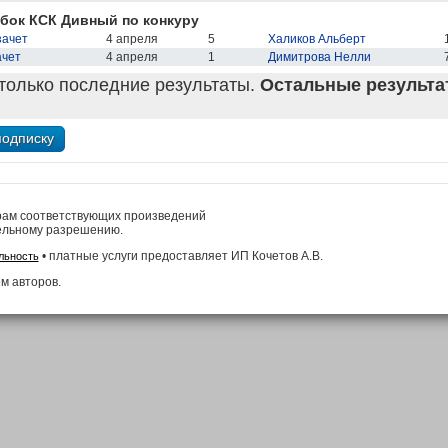
бок КСК Дивный по конкуру
зачет
4 апреля
5
Халиков Альберт
ачет
4 апреля
1
Димитрова Нелли
только последние результаты.
Остальные результат
рам соответствующих произведений
ельному разрешению.
• платные услуги предоставляет ИП Кочетов А.В.
льность
м авторов.