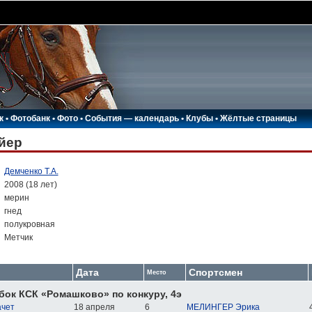
к
•
Фотобанк
•
Фото
•
События — календарь
•
Клубы
•
Жёлтые страницы
йер
:
Демченко Т.А.
:
2008 (18 лет)
:
мерин
:
гнед
:
полукровная
:
Метчик
Дата
Спортсмен
Место
бок КСК «Ромашково» по конкуру, 4э
ачет
18 апреля
6
МЕЛИНГЕР Эрика