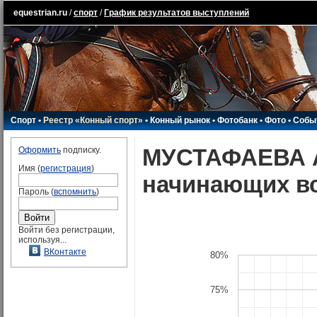
equestrian.ru
/
спорт
/
График результатов выступлений
Спорт
•
Реестр «Конный спорт»
•
Конный рынок
•
Фотобанк
•
Фото
•
Собы
МУСТАФАЕВА Ал
Оформить
подписку.
Имя (
регистрация
)
начинающих вс
Пароль (
вспомнить
)
Войти без регистрации,
используя...
ВКонтакте
80%
75%