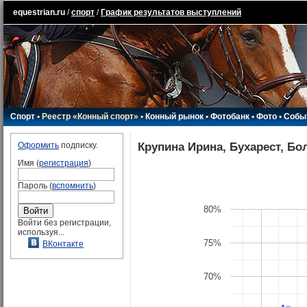
equestrian.ru
/
спорт
/
График результатов выступлений
Спорт
•
Реестр «Конный спорт»
•
Конный рынок
•
Фотобанк
•
Фото
•
Собы
Крупина Ирина, Бухарест, Б
Оформить
подписку.
Имя (
регистрация
)
Пароль (
вспомнить
)
80%
Войти без регистрации,
используя...
75%
ВКонтакте
70%