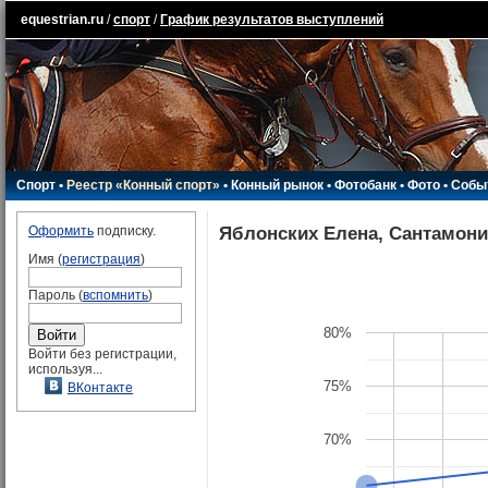
equestrian.ru
/
спорт
/
График результатов выступлений
Спорт
•
Реестр «Конный спорт»
•
Конный рынок
•
Фотобанк
•
Фото
•
Собы
Яблонских Елена, Сантамон
Оформить
подписку.
Имя (
регистрация
)
Пароль (
вспомнить
)
80%
Войти без регистрации,
используя...
75%
ВКонтакте
70%