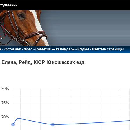
ступлений
к
•
Фотобанк
•
Фото
•
События — календарь
•
Клубы
•
Жёлтые страницы
 Елена, Рейд, КЮР Юношеских езд
80%
75%
70%