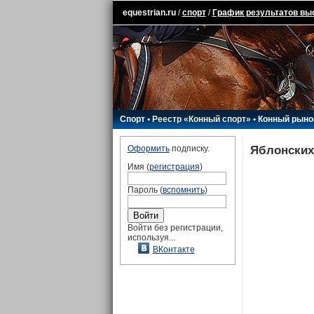
equestrian.ru
/
спорт
/
График результатов вы
Спорт
•
Реестр «Конный спорт»
•
Конный рыно
Яблонских
Оформить
подписку.
Имя (
регистрация
)
Пароль (
вспомнить
)
Войти без регистрации,
используя...
ВКонтакте