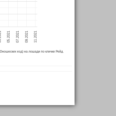
05.2021
11.2021
07.2021
021
09.2021
Юношеских езд)
на лошади
по кличке Рейд
.