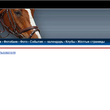
к
•
Фотобанк
•
Фото
•
События — календарь
•
Клубы
•
Жёлтые страницы
ользователя