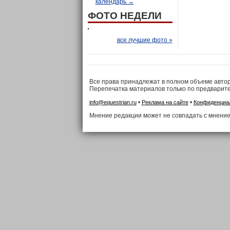
календарь →
ФОТО НЕДЕЛИ
все лучшие фото »
Все права принадлежат в полном объеме авто
Перепечатка материалов только по предварит
•
•
info@equestrian.ru
Реклама на сайте
Конфиденциа
Мнение редакции может не совпадать с мнение