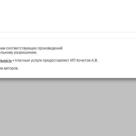
рам соответствующих произведений
ельному разрешению.
• платные услуги предоставляет ИП Кочетов А.В.
льность
м авторов.