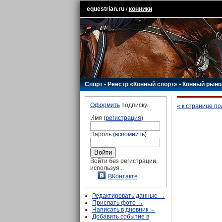
equestrian.ru
/
конники
Спорт
•
Реестр «Конный спорт»
•
Конный рыно
Оформить
подписку.
« к странице п
Имя (
регистрация
)
Пароль (
вспомнить
)
Войти без регистрации,
используя...
ВКонтакте
Редактировать данные →
Прислать фото →
Написать в дневник →
Добавить событие в